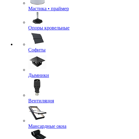
Мастика • праймер
Опоры кровельные
Софиты
Дымники
Вентиляция
Мансардные окна