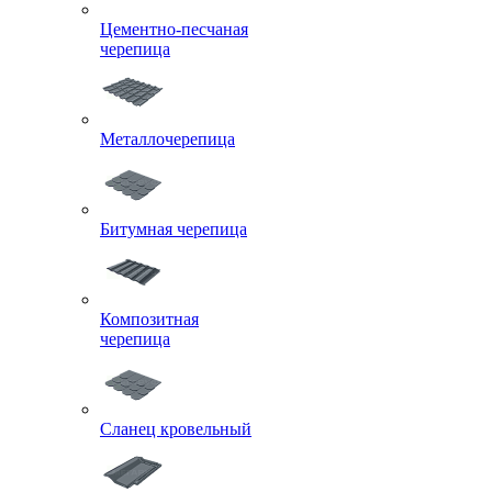
Цементно-песчаная
черепица
Металлочерепица
Битумная черепица
Композитная
черепица
Сланец кровельный