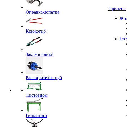
Проекты
Оправка-лопатка
Жил
Крюкогиб
Гос
Заклепочники
Расширители труб
Листогибы
Гильотины