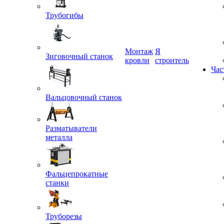
Трубогибы
Монтаж
Я
Зиговочный станок
кровли
строитель
Час
Вальцовочный станок
Разматыватели
металла
Фальцепрокатные
станки
Труборезы