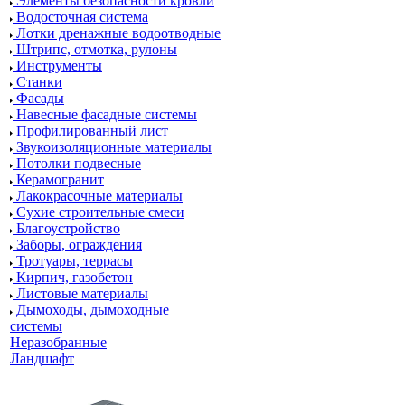
Элементы безопасности кровли
Водосточная система
Лотки дренажные водоотводные
Штрипс, отмотка, рулоны
Инструменты
Станки
Фасады
Навесные фасадные системы
Профилированный лист
Звукоизоляционные материалы
Потолки подвесные
Керамогранит
Лакокрасочные материалы
Сухие строительные смеси
Благоустройство
Заборы, ограждения
Тротуары, террасы
Кирпич, газобетон
Листовые материалы
Дымоходы, дымоходные
системы
Неразобранные
Ландшафт