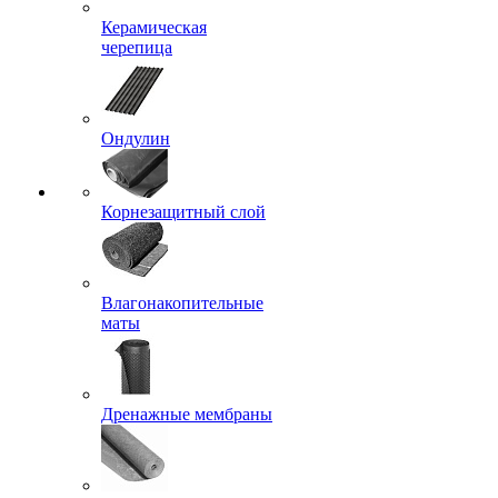
Керамическая
черепица
Ондулин
Корнезащитный слой
Влагонакопительные
маты
Дренажные мембраны