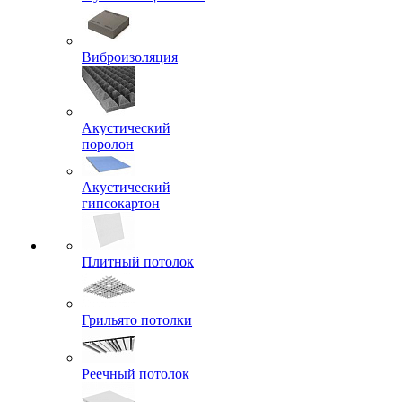
Виброизоляция
Акустический
поролон
Акустический
гипсокартон
Плитный потолок
Грильято потолки
Реечный потолок