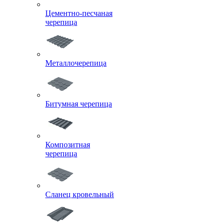
Цементно-песчаная
черепица
Металлочерепица
Битумная черепица
Композитная
черепица
Сланец кровельный