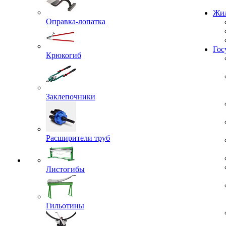
Проекты
Оправка-лопатка
Жил
Крюкогиб
Гос
Заклепочники
Расширители труб
Листогибы
Гильотины