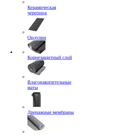
Керамическая
черепица
Ондулин
Корнезащитный слой
Влагонакопительные
маты
Дренажные мембраны