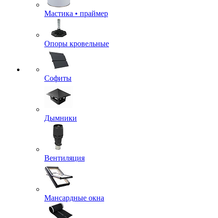
Мастика • праймер
Опоры кровельные
Софиты
Дымники
Вентиляция
Мансардные окна