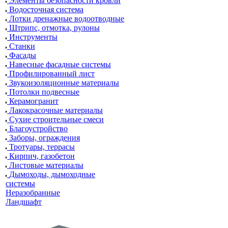
Элементы безопасности кровли
Водосточная система
Лотки дренажные водоотводные
Штрипс, отмотка, рулоны
Инструменты
Станки
Фасады
Навесные фасадные системы
Профилированный лист
Звукоизоляционные материалы
Потолки подвесные
Керамогранит
Лакокрасочные материалы
Сухие строительные смеси
Благоустройство
Заборы, ограждения
Тротуары, террасы
Кирпич, газобетон
Листовые материалы
Дымоходы, дымоходные
системы
Неразобранные
Ландшафт