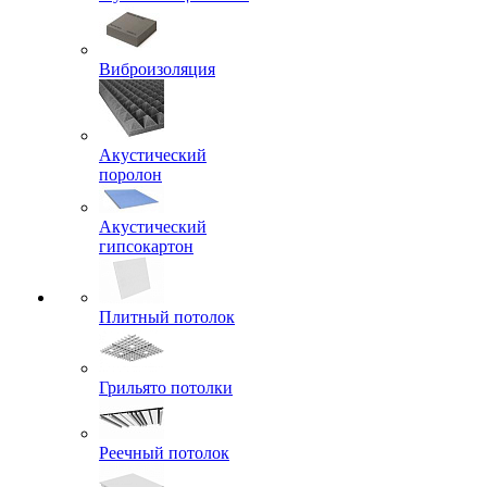
Виброизоляция
Акустический
поролон
Акустический
гипсокартон
Плитный потолок
Грильято потолки
Реечный потолок