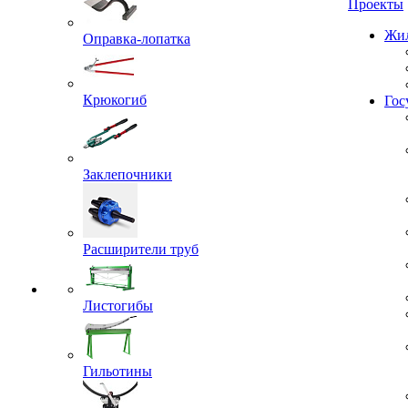
Проекты
Оправка-лопатка
Жил
Крюкогиб
Гос
Заклепочники
Расширители труб
Листогибы
Гильотины