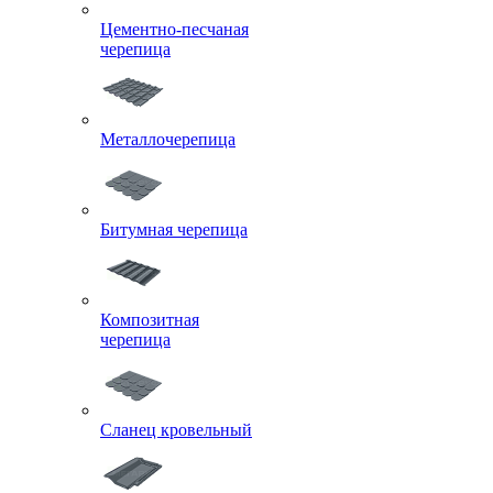
Цементно-песчаная
черепица
Металлочерепица
Битумная черепица
Композитная
черепица
Сланец кровельный