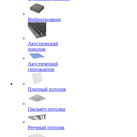
Виброизоляция
Акустический
поролон
Акустический
гипсокартон
Плитный потолок
Грильято потолки
Реечный потолок