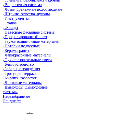
Элементы безопасности кровли
Водосточная система
Лотки дренажные водоотводные
Штрипс, отмотка, рулоны
Инструменты
Станки
Фасады
Навесные фасадные системы
Профилированный лист
Звукоизоляционные материалы
Потолки подвесные
Керамогранит
Лакокрасочные материалы
Сухие строительные смеси
Благоустройство
Заборы, ограждения
Тротуары, террасы
Кирпич, газобетон
Листовые материалы
Дымоходы, дымоходные
системы
Неразобранные
Ландшафт