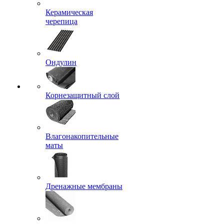
Керамическая
черепица
Ондулин
Корнезащитный слой
Влагонакопительные
маты
Дренажные мембраны