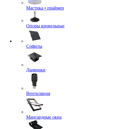
Мастика • праймер
Опоры кровельные
Софиты
Дымники
Вентиляция
Мансардные окна