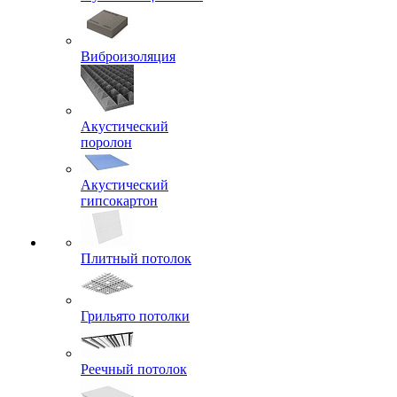
Виброизоляция
Акустический
поролон
Акустический
гипсокартон
Плитный потолок
Грильято потолки
Реечный потолок