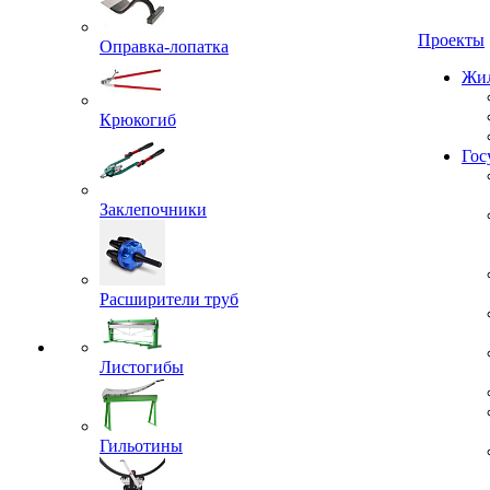
Проекты
Оправка-лопатка
Жил
Крюкогиб
Гос
Заклепочники
Расширители труб
Листогибы
Гильотины