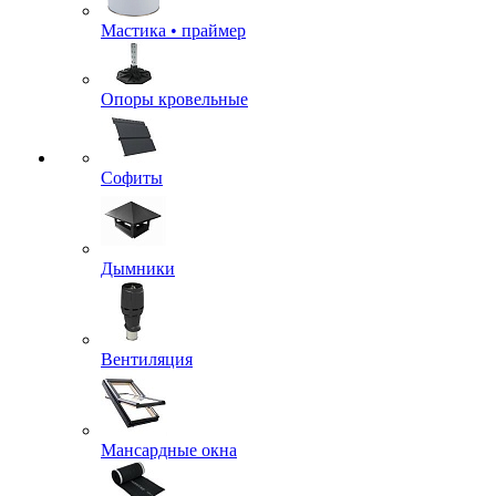
Мастика • праймер
Опоры кровельные
Софиты
Дымники
Вентиляция
Мансардные окна