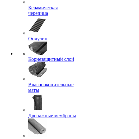
Керамическая
черепица
Ондулин
Корнезащитный слой
Влагонакопительные
маты
Дренажные мембраны