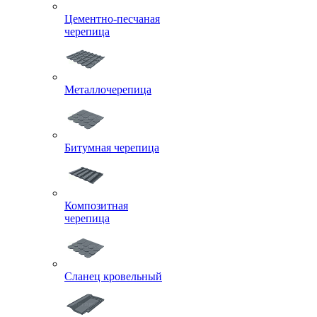
Цементно-песчаная
черепица
Металлочерепица
Битумная черепица
Композитная
черепица
Сланец кровельный