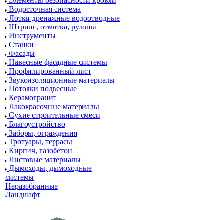
Элементы безопасности кровли
Водосточная система
Лотки дренажные водоотводные
Штрипс, отмотка, рулоны
Инструменты
Станки
Фасады
Навесные фасадные системы
Профилированный лист
Звукоизоляционные материалы
Потолки подвесные
Керамогранит
Лакокрасочные материалы
Сухие строительные смеси
Благоустройство
Заборы, ограждения
Тротуары, террасы
Кирпич, газобетон
Листовые материалы
Дымоходы, дымоходные
системы
Неразобранные
Ландшафт