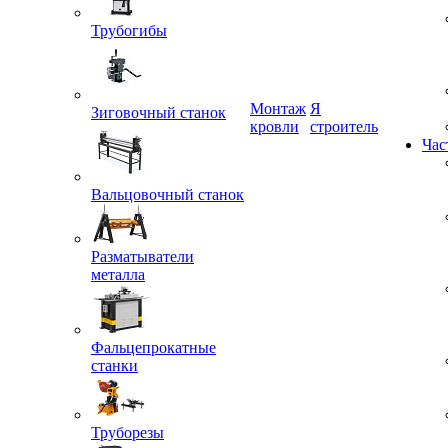
Трубогибы
Монтаж
Я
Зиговочный станок
кровли
строитель
Час
Вальцовочный станок
Разматыватели
металла
Фальцепрокатные
станки
Труборезы