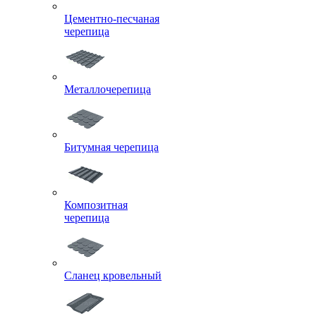
Цементно-песчаная
черепица
Металлочерепица
Битумная черепица
Композитная
черепица
Сланец кровельный