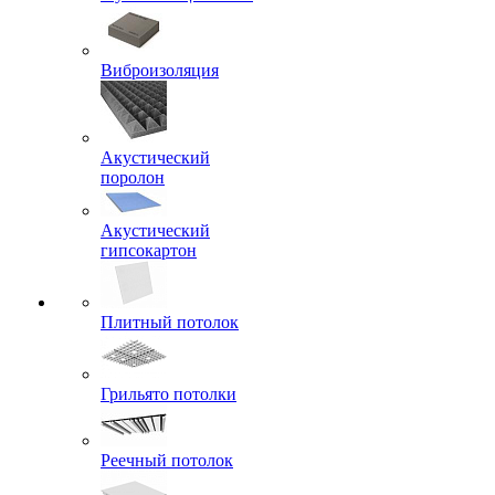
Виброизоляция
Акустический
поролон
Акустический
гипсокартон
Плитный потолок
Грильято потолки
Реечный потолок