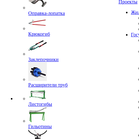
Проекты
Оправка-лопатка
Жил
Крюкогиб
Гос
Заклепочники
Расширители труб
Листогибы
Гильотины