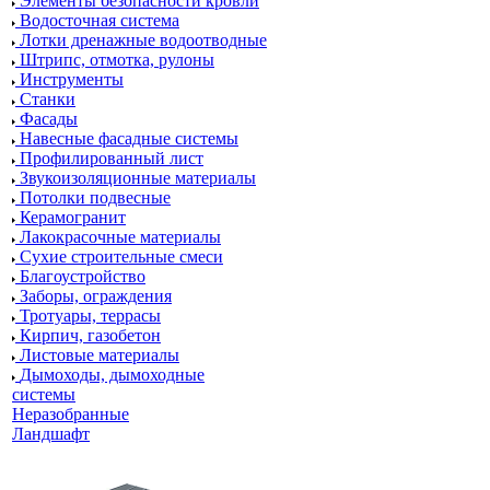
Элементы безопасности кровли
Водосточная система
Лотки дренажные водоотводные
Штрипс, отмотка, рулоны
Инструменты
Станки
Фасады
Навесные фасадные системы
Профилированный лист
Звукоизоляционные материалы
Потолки подвесные
Керамогранит
Лакокрасочные материалы
Сухие строительные смеси
Благоустройство
Заборы, ограждения
Тротуары, террасы
Кирпич, газобетон
Листовые материалы
Дымоходы, дымоходные
системы
Неразобранные
Ландшафт