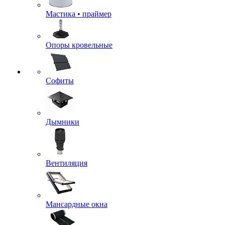
Мастика • праймер
Опоры кровельные
Софиты
Дымники
Вентиляция
Мансардные окна