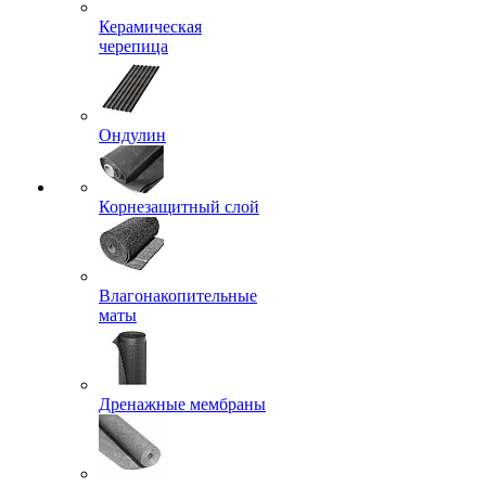
Керамическая
черепица
Ондулин
Корнезащитный слой
Влагонакопительные
маты
Дренажные мембраны