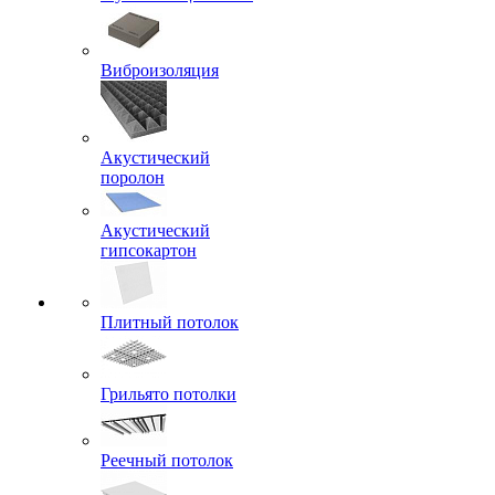
Виброизоляция
Акустический
поролон
Акустический
гипсокартон
Плитный потолок
Грильято потолки
Реечный потолок