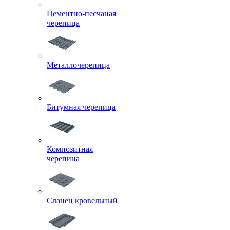
Цементно-песчаная
черепица
Металлочерепица
Битумная черепица
Композитная
черепица
Сланец кровельный