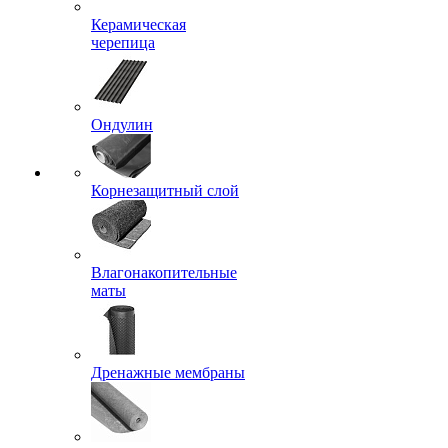
Керамическая
черепица
Ондулин
Корнезащитный слой
Влагонакопительные
маты
Дренажные мембраны