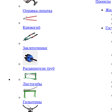
Проекты
Оправка-лопатка
Жил
Крюкогиб
Гос
Заклепочники
Расширители труб
Листогибы
Гильотины