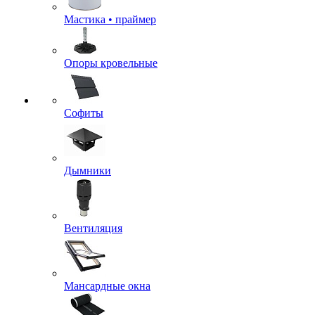
Мастика • праймер
Опоры кровельные
Софиты
Дымники
Вентиляция
Мансардные окна