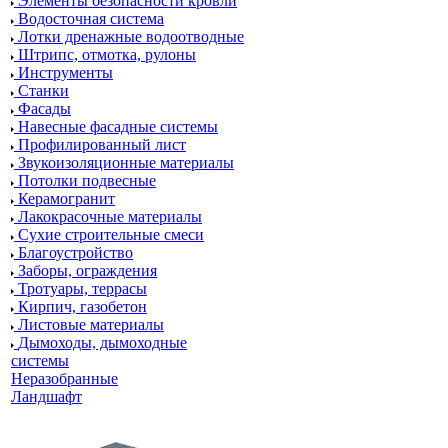
Элементы безопасности кровли
Водосточная система
Лотки дренажные водоотводные
Штрипс, отмотка, рулоны
Инструменты
Станки
Фасады
Навесные фасадные системы
Профилированный лист
Звукоизоляционные материалы
Потолки подвесные
Керамогранит
Лакокрасочные материалы
Сухие строительные смеси
Благоустройство
Заборы, ограждения
Тротуары, террасы
Кирпич, газобетон
Листовые материалы
Дымоходы, дымоходные
системы
Неразобранные
Ландшафт