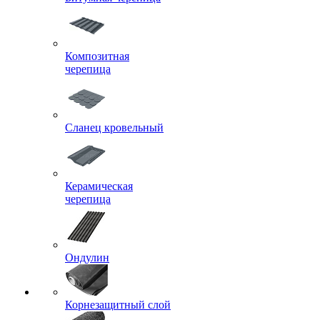
Композитная
черепица
Сланец кровельный
Керамическая
черепица
Ондулин
Корнезащитный слой