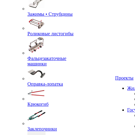
Зажимы • Струбцины
Роликовые листогибы
Фальцезакаточные
машинки
Проекты
Оправка-лопатка
Жил
Крюкогиб
Гос
Заклепочники