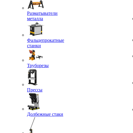
Разматыватели
металла
Фальцепрокатные
станки
Труборезы
Прессы
Долбежные стаки