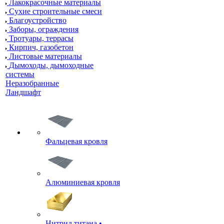
Лакокрасочные материалы
Сухие строительные смеси
Благоустройство
Заборы, ограждения
Тротуары, террасы
Кирпич, газобетон
Листовые материалы
Дымоходы, дымоходные
системы
Неразобранные
Ландшафт
Фальцевая кровля
Алюминиевая кровля
Нитрид титана •