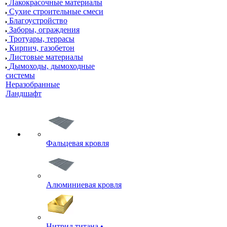
Лакокрасочные материалы
Сухие строительные смеси
Благоустройство
Заборы, ограждения
Тротуары, террасы
Кирпич, газобетон
Листовые материалы
Дымоходы, дымоходные
системы
Неразобранные
Ландшафт
Фальцевая кровля
Алюминиевая кровля
Нитрид титана •