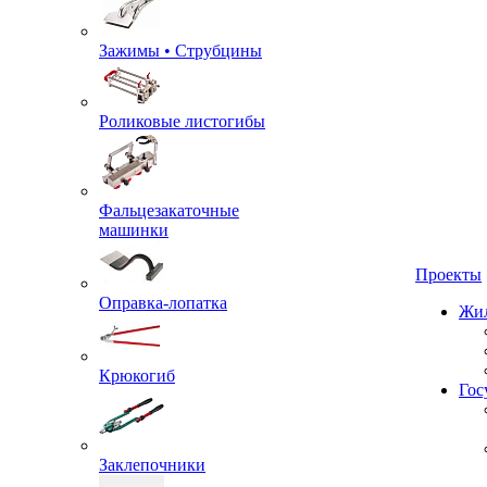
Зажимы • Струбцины
Роликовые листогибы
Фальцезакаточные
машинки
Проекты
Оправка-лопатка
Жил
Крюкогиб
Гос
Заклепочники