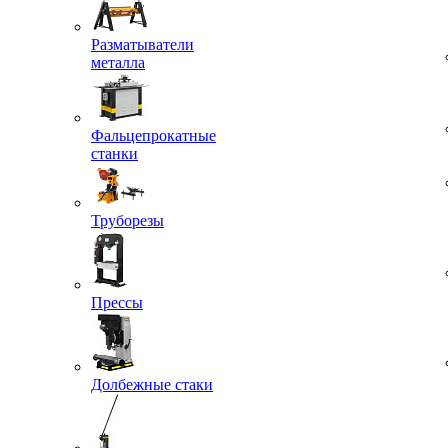
Разматыватели
металла
Фальцепрокатные
станки
Труборезы
Прессы
Долбежные стаки