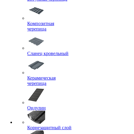
Композитная
черепица
Сланец кровельный
Керамическая
черепица
Ондулин
Корнезащитный слой