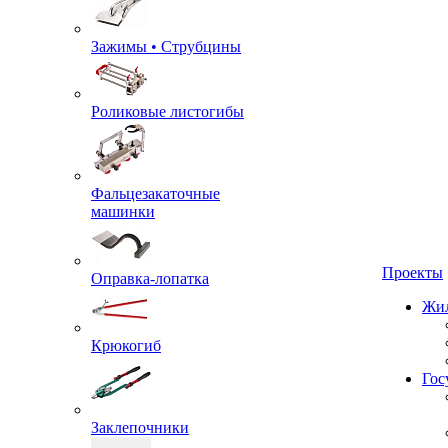
Зажимы • Струбцины
Роликовые листогибы
Фальцезакаточные
машинки
Проекты
Оправка-лопатка
Жил
Крюкогиб
Гос
Заклепочники