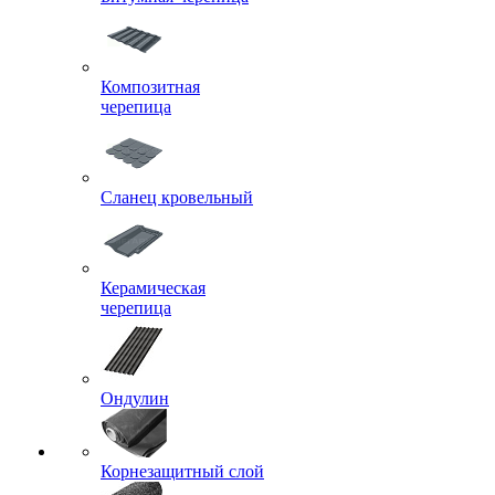
Композитная
черепица
Сланец кровельный
Керамическая
черепица
Ондулин
Корнезащитный слой