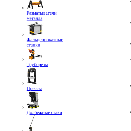
Разматыватели
металла
Фальцепрокатные
станки
Труборезы
Прессы
Долбежные стаки