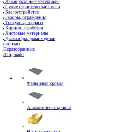
Лакокрасочные материалы
Сухие строительные смеси
Благоустройство
Заборы, ограждения
Тротуары, террасы
Кирпич, газобетон
Листовые материалы
Дымоходы, дымоходные
системы
Неразобранные
Ландшафт
Фальцевая кровля
Алюминиевая кровля
Нитрид титана •