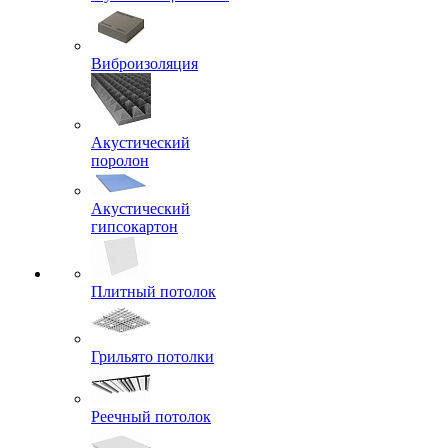
Виброизоляция
Акустический
поролон
Акустический
гипсокартон
Плитный потолок
Грильято потолки
Реечный потолок