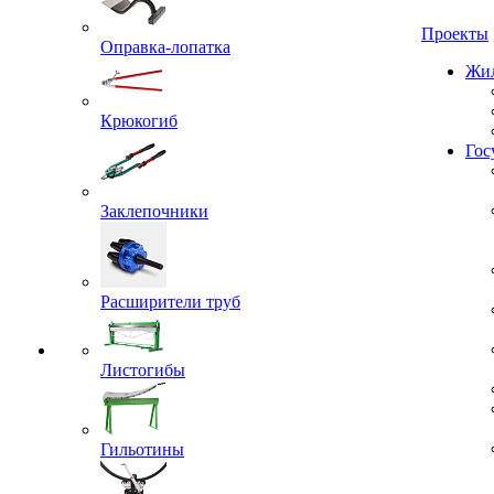
Проекты
Оправка-лопатка
Жил
Крюкогиб
Гос
Заклепочники
Расширители труб
Листогибы
Гильотины