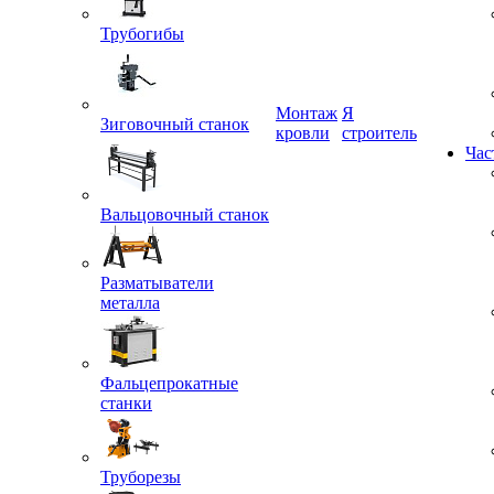
Трубогибы
Монтаж
Я
Зиговочный станок
кровли
строитель
Час
Вальцовочный станок
Разматыватели
металла
Фальцепрокатные
станки
Труборезы