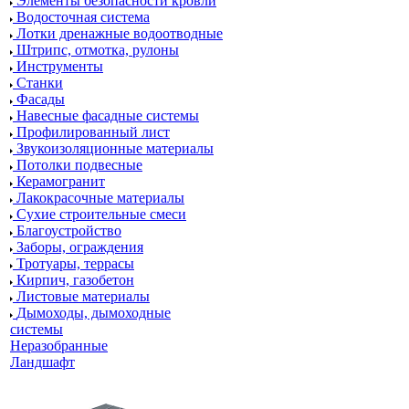
Элементы безопасности кровли
Водосточная система
Лотки дренажные водоотводные
Штрипс, отмотка, рулоны
Инструменты
Станки
Фасады
Навесные фасадные системы
Профилированный лист
Звукоизоляционные материалы
Потолки подвесные
Керамогранит
Лакокрасочные материалы
Сухие строительные смеси
Благоустройство
Заборы, ограждения
Тротуары, террасы
Кирпич, газобетон
Листовые материалы
Дымоходы, дымоходные
системы
Неразобранные
Ландшафт