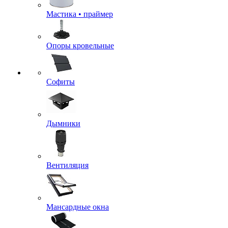
Мастика • праймер
Опоры кровельные
Софиты
Дымники
Вентиляция
Мансардные окна