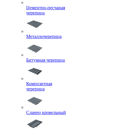
Цементно-песчаная
черепица
Металлочерепица
Битумная черепица
Композитная
черепица
Сланец кровельный