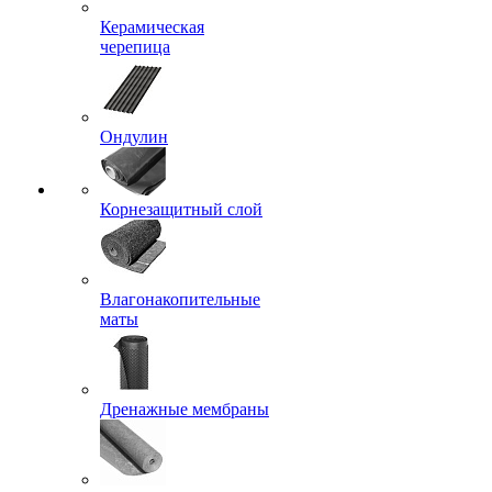
Керамическая
черепица
Ондулин
Корнезащитный слой
Влагонакопительные
маты
Дренажные мембраны