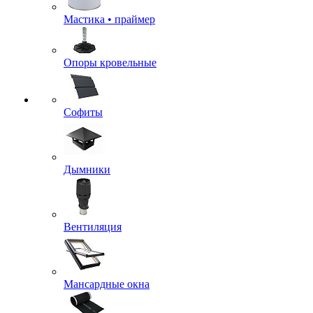
Мастика • праймер
Опоры кровельные
Софиты
Дымники
Вентиляция
Мансардные окна