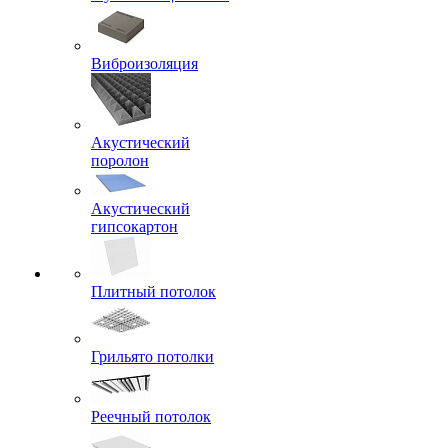
Виброизоляция
Акустический
поролон
Акустический
гипсокартон
Плитный потолок
Грильято потолки
Реечный потолок