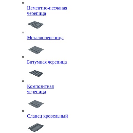
Цементно-песчаная
черепица
Металлочерепица
Битумная черепица
Композитная
черепица
Сланец кровельный