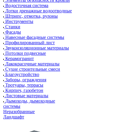
Элементы безопасности кровли
Водосточная система
Лотки дренажные водоотводные
Штрипс, отмотка, рулоны
Инструменты
Станки
Фасады
Навесные фасадные системы
Профилированный лист
Звукоизоляционные материалы
Потолки подвесные
Керамогранит
Лакокрасочные материалы
Сухие строительные смеси
Благоустройство
Заборы, ограждения
Тротуары, террасы
Кирпич, газобетон
Листовые материалы
Дымоходы, дымоходные
системы
Неразобранные
Ландшафт