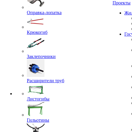
Проекты
Оправка-лопатка
Жил
Крюкогиб
Гос
Заклепочники
Расширители труб
Листогибы
Гильотины