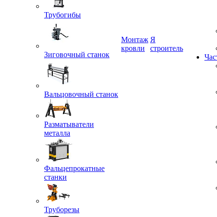
Трубогибы
Монтаж
Я
Зиговочный станок
кровли
строитель
Час
Вальцовочный станок
Разматыватели
металла
Фальцепрокатные
станки
Труборезы