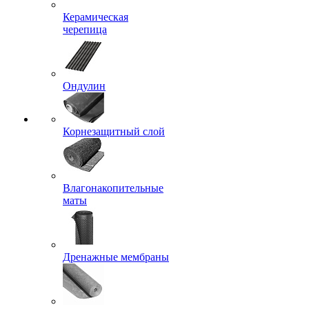
Керамическая
черепица
Ондулин
Корнезащитный слой
Влагонакопительные
маты
Дренажные мембраны