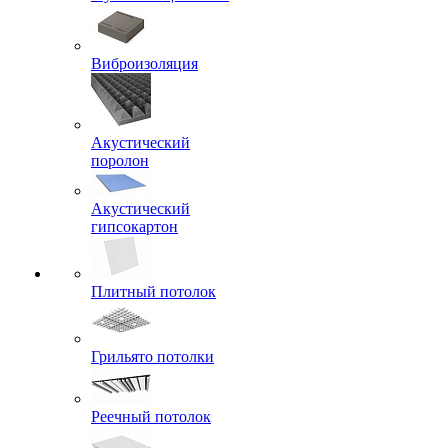
Виброизоляция
Акустический
поролон
Акустический
гипсокартон
Плитный потолок
Грильято потолки
Реечный потолок