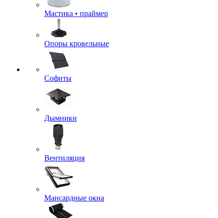
Мастика • праймер
Опоры кровельные
Софиты
Дымники
Вентиляция
Мансардные окна