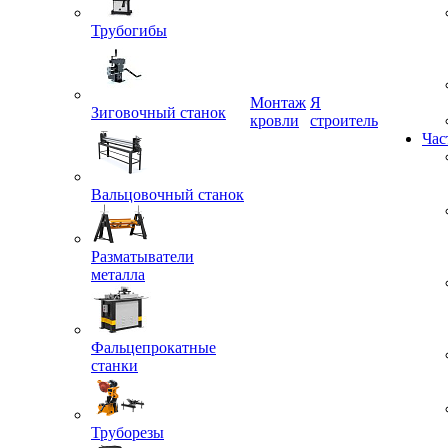
Трубогибы
Монтаж
Я
кровли
строитель
Зиговочный станок
Час
Вальцовочный станок
Разматыватели
металла
Фальцепрокатные
станки
Труборезы