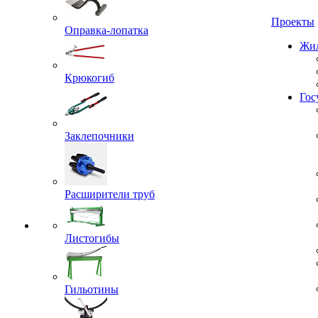
Проекты
Оправка-лопатка
Жил
Крюкогиб
Гос
Заклепочники
Расширители труб
Листогибы
Гильотины