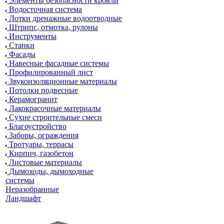
Элементы безопасности кровли
Водосточная система
Лотки дренажные водоотводные
Штрипс, отмотка, рулоны
Инструменты
Станки
Фасады
Навесные фасадные системы
Профилированный лист
Звукоизоляционные материалы
Потолки подвесные
Керамогранит
Лакокрасочные материалы
Сухие строительные смеси
Благоустройство
Заборы, ограждения
Тротуары, террасы
Кирпич, газобетон
Листовые материалы
Дымоходы, дымоходные
системы
Неразобранные
Ландшафт