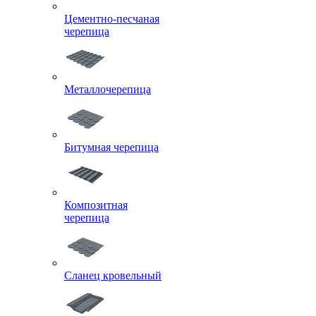
Цементно-песчаная
черепица
Металлочерепица
Битумная черепица
Композитная
черепица
Сланец кровельный