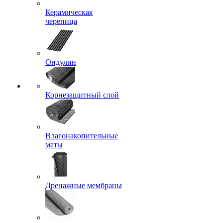
Керамическая
черепица
Ондулин
Корнезащитный слой
Влагонакопительные
маты
Дренажные мембраны