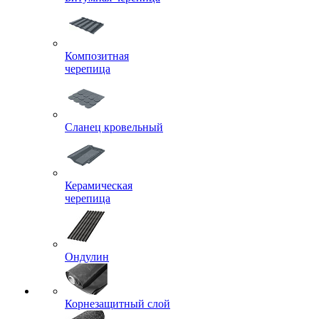
Композитная
черепица
Сланец кровельный
Керамическая
черепица
Ондулин
Корнезащитный слой