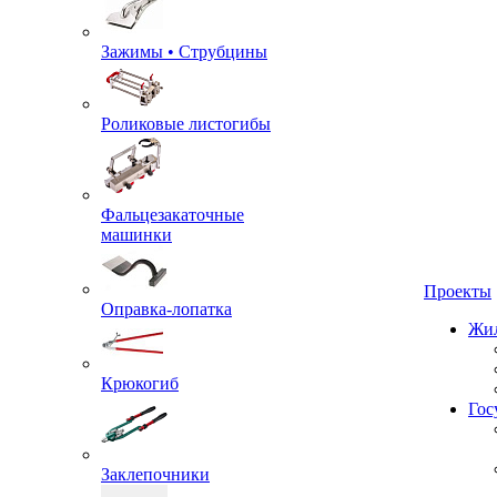
Зажимы • Струбцины
Роликовые листогибы
Фальцезакаточные
машинки
Проекты
Оправка-лопатка
Жил
Крюкогиб
Гос
Заклепочники