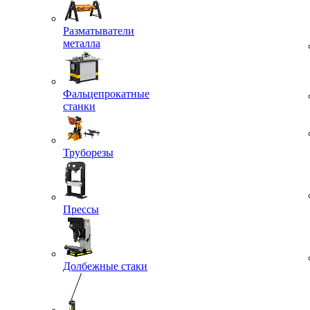
Разматыватели
металла
Фальцепрокатные
станки
Труборезы
Прессы
Долбежные стаки