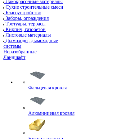
Лакокрасочные материалы
Сухие строительные смеси
Благоустройство
Заборы, ограждения
Тротуары, террасы
Кирпич, газобетон
Листовые материалы
Дымоходы, дымоходные
системы
Неразобранные
Ландшафт
Фальцевая кровля
Алюминиевая кровля
Нитрид титана •