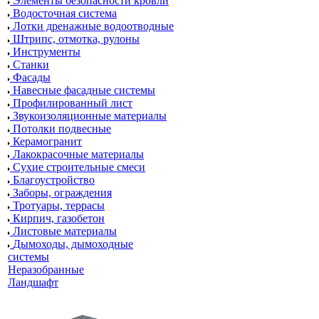
Элементы безопасности кровли
Водосточная система
Лотки дренажные водоотводные
Штрипс, отмотка, рулоны
Инструменты
Станки
Фасады
Навесные фасадные системы
Профилированный лист
Звукоизоляционные материалы
Потолки подвесные
Керамогранит
Лакокрасочные материалы
Сухие строительные смеси
Благоустройство
Заборы, ограждения
Тротуары, террасы
Кирпич, газобетон
Листовые материалы
Дымоходы, дымоходные
системы
Неразобранные
Ландшафт