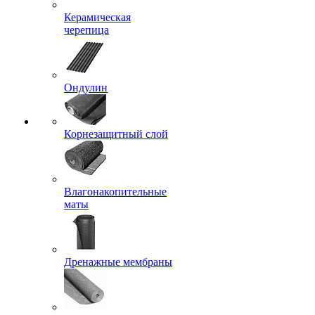
Керамическая
черепица
Ондулин
Корнезащитный слой
Влагонакопительные
маты
Дренажные мембраны