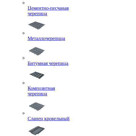
Цементно-песчаная
черепица
Металлочерепица
Битумная черепица
Композитная
черепица
Сланец кровельный