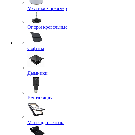
Мастика • праймер
Опоры кровельные
Софиты
Дымники
Вентиляция
Мансардные окна