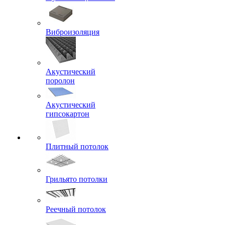
Виброизоляция
Акустический
поролон
Акустический
гипсокартон
Плитный потолок
Грильято потолки
Реечный потолок