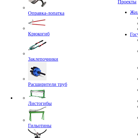
Проекты
Оправка-лопатка
Жил
Крюкогиб
Гос
Заклепочники
Расширители труб
Листогибы
Гильотины