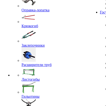
Жил
Оправка-лопатка
Гос
Крюкогиб
Заклепочники
Расширители труб
Листогибы
Гильотины