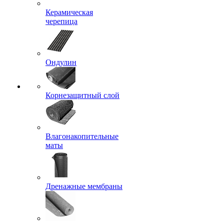
Керамическая
черепица
Ондулин
Корнезащитный слой
Влагонакопительные
маты
Дренажные мембраны