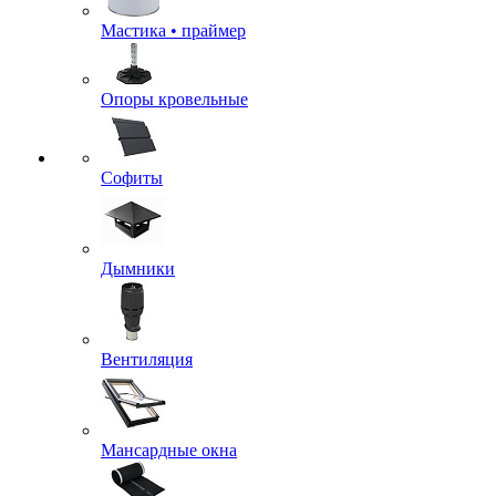
Мастика • праймер
Опоры кровельные
Софиты
Дымники
Вентиляция
Мансардные окна