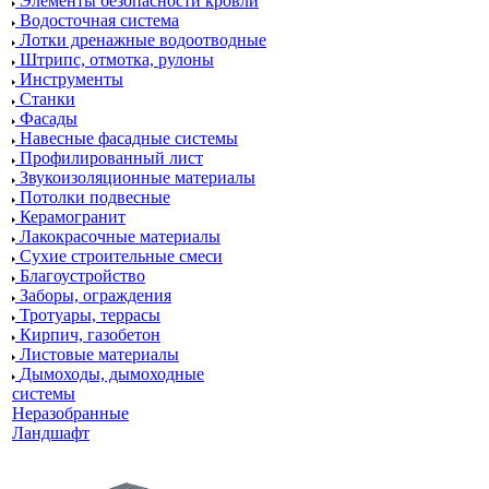
Элементы безопасности кровли
Водосточная система
Лотки дренажные водоотводные
Штрипс, отмотка, рулоны
Инструменты
Станки
Фасады
Навесные фасадные системы
Профилированный лист
Звукоизоляционные материалы
Потолки подвесные
Керамогранит
Лакокрасочные материалы
Сухие строительные смеси
Благоустройство
Заборы, ограждения
Тротуары, террасы
Кирпич, газобетон
Листовые материалы
Дымоходы, дымоходные
системы
Неразобранные
Ландшафт