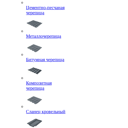
Цементно-песчаная
черепица
Металлочерепица
Битумная черепица
Композитная
черепица
Сланец кровельный