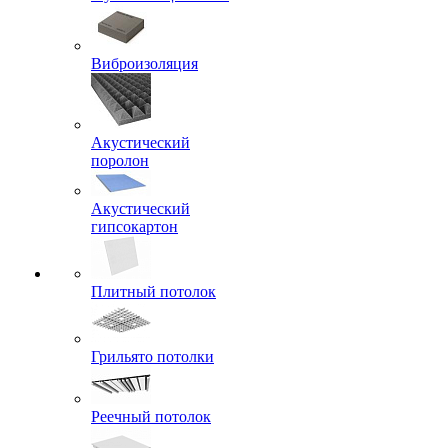
Виброизоляция
Акустический
поролон
Акустический
гипсокартон
Плитный потолок
Грильято потолки
Реечный потолок