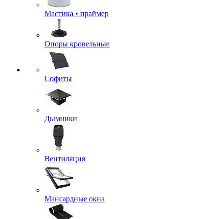
Мастика • праймер
Опоры кровельные
Софиты
Дымники
Вентиляция
Мансардные окна