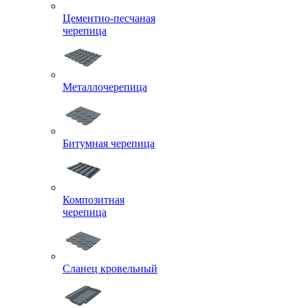
Цементно-песчаная
черепица
Металлочерепица
Битумная черепица
Композитная
черепица
Сланец кровельный