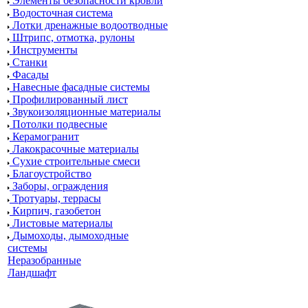
Элементы безопасности кровли
Водосточная система
Лотки дренажные водоотводные
Штрипс, отмотка, рулоны
Инструменты
Станки
Фасады
Навесные фасадные системы
Профилированный лист
Звукоизоляционные материалы
Потолки подвесные
Керамогранит
Лакокрасочные материалы
Сухие строительные смеси
Благоустройство
Заборы, ограждения
Тротуары, террасы
Кирпич, газобетон
Листовые материалы
Дымоходы, дымоходные
системы
Неразобранные
Ландшафт