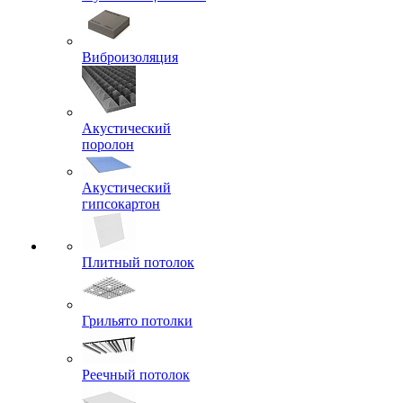
Виброизоляция
Акустический
поролон
Акустический
гипсокартон
Плитный потолок
Грильято потолки
Реечный потолок