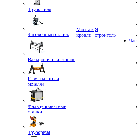
Трубогибы
Монтаж
Я
Зиговочный станок
кровли
строитель
Час
Вальцовочный станок
Разматыватели
металла
Фальцепрокатные
станки
Труборезы