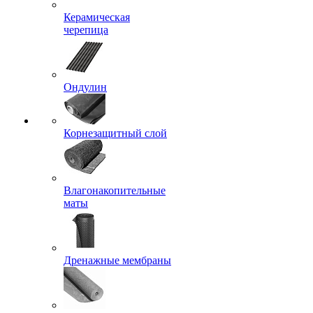
Керамическая
черепица
Ондулин
Корнезащитный слой
Влагонакопительные
маты
Дренажные мембраны