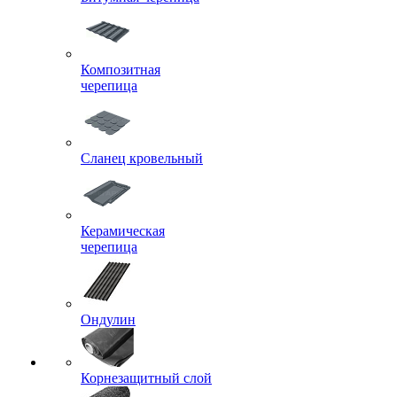
Композитная
черепица
Сланец кровельный
Керамическая
черепица
Ондулин
Корнезащитный слой