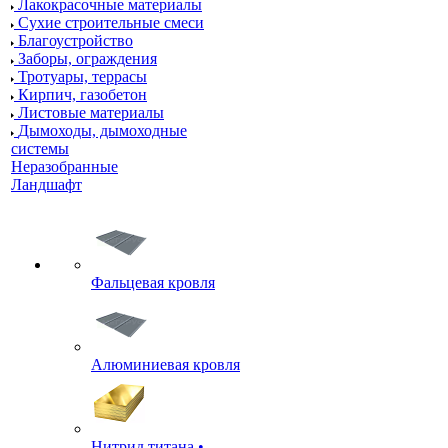
Лакокрасочные материалы
Сухие строительные смеси
Благоустройство
Заборы, ограждения
Тротуары, террасы
Кирпич, газобетон
Листовые материалы
Дымоходы, дымоходные
системы
Неразобранные
Ландшафт
Фальцевая кровля
Алюминиевая кровля
Нитрид титана •