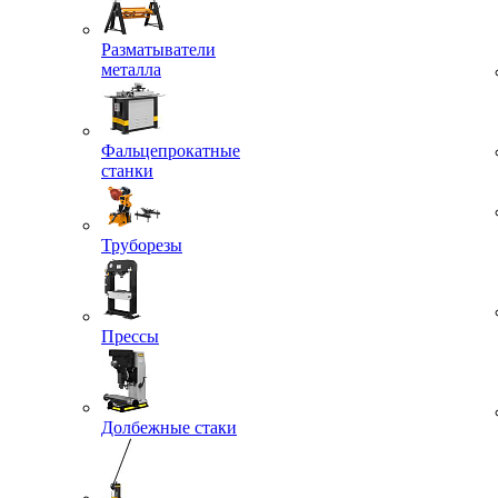
Разматыватели
металла
Фальцепрокатные
станки
Труборезы
Прессы
Долбежные стаки