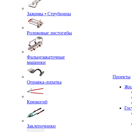
Зажимы • Струбцины
Роликовые листогибы
Фальцезакаточные
машинки
Проекты
Оправка-лопатка
Жил
Крюкогиб
Гос
Заклепочники