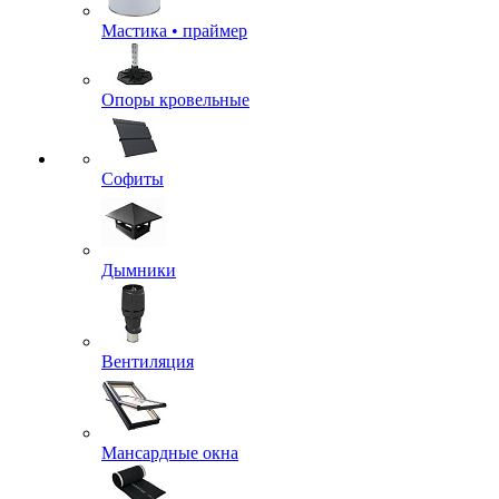
Мастика • праймер
Опоры кровельные
Софиты
Дымники
Вентиляция
Мансардные окна