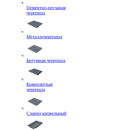
Цементно-песчаная
черепица
Металлочерепица
Битумная черепица
Композитная
черепица
Сланец кровельный