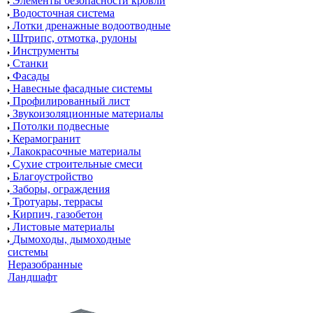
Элементы безопасности кровли
Водосточная система
Лотки дренажные водоотводные
Штрипс, отмотка, рулоны
Инструменты
Станки
Фасады
Навесные фасадные системы
Профилированный лист
Звукоизоляционные материалы
Потолки подвесные
Керамогранит
Лакокрасочные материалы
Сухие строительные смеси
Благоустройство
Заборы, ограждения
Тротуары, террасы
Кирпич, газобетон
Листовые материалы
Дымоходы, дымоходные
системы
Неразобранные
Ландшафт