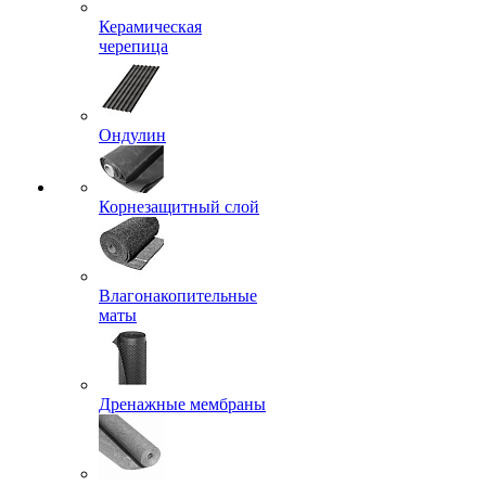
Керамическая
черепица
Ондулин
Корнезащитный слой
Влагонакопительные
маты
Дренажные мембраны