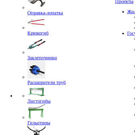
Проекты
Оправка-лопатка
Жил
Крюкогиб
Гос
Заклепочники
Расширители труб
Листогибы
Гильотины