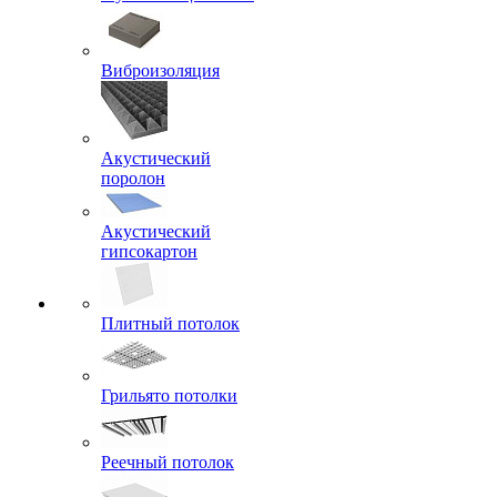
Виброизоляция
Акустический
поролон
Акустический
гипсокартон
Плитный потолок
Грильято потолки
Реечный потолок