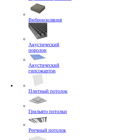
Виброизоляция
Акустический
поролон
Акустический
гипсокартон
Плитный потолок
Грильято потолки
Реечный потолок