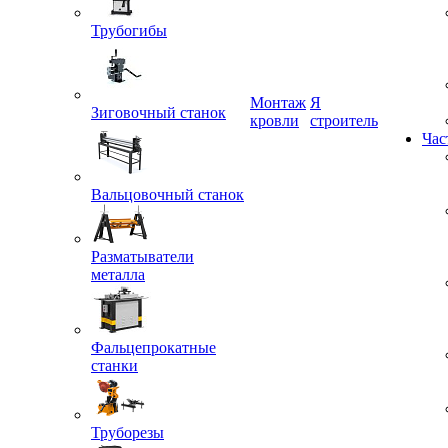
Трубогибы
Монтаж
Я
Зиговочный станок
кровли
строитель
Час
Вальцовочный станок
Разматыватели
металла
Фальцепрокатные
станки
Труборезы