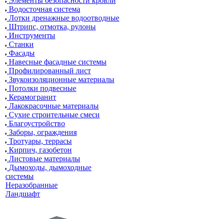
Элементы безопасности кровли
Водосточная система
Лотки дренажные водоотводные
Штрипс, отмотка, рулоны
Инструменты
Станки
Фасады
Навесные фасадные системы
Профилированный лист
Звукоизоляционные материалы
Потолки подвесные
Керамогранит
Лакокрасочные материалы
Сухие строительные смеси
Благоустройство
Заборы, ограждения
Тротуары, террасы
Кирпич, газобетон
Листовые материалы
Дымоходы, дымоходные
системы
Неразобранные
Ландшафт