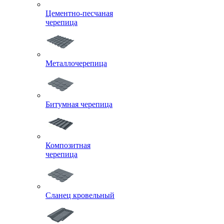
Цементно-песчаная
черепица
Металлочерепица
Битумная черепица
Композитная
черепица
Сланец кровельный