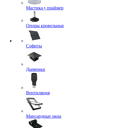
Мастика • праймер
Опоры кровельные
Софиты
Дымники
Вентиляция
Мансардные окна