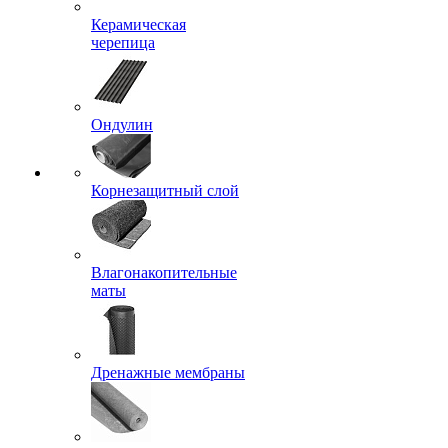
Керамическая
черепица
Ондулин
Корнезащитный слой
Влагонакопительные
маты
Дренажные мембраны