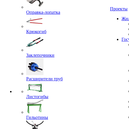
Проекты
Оправка-лопатка
Жил
Крюкогиб
Гос
Заклепочники
Расширители труб
Листогибы
Гильотины