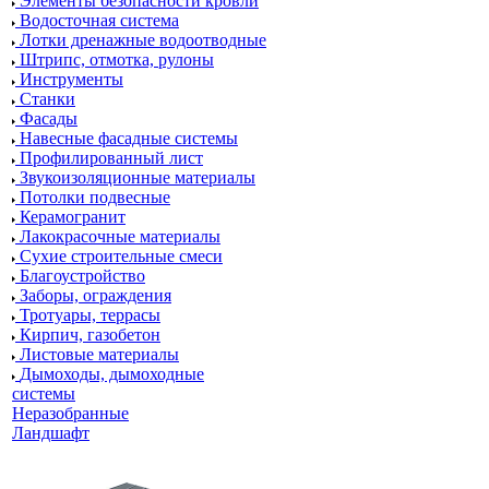
Элементы безопасности кровли
Водосточная система
Лотки дренажные водоотводные
Штрипс, отмотка, рулоны
Инструменты
Станки
Фасады
Навесные фасадные системы
Профилированный лист
Звукоизоляционные материалы
Потолки подвесные
Керамогранит
Лакокрасочные материалы
Сухие строительные смеси
Благоустройство
Заборы, ограждения
Тротуары, террасы
Кирпич, газобетон
Листовые материалы
Дымоходы, дымоходные
системы
Неразобранные
Ландшафт