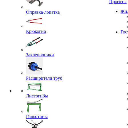
Проекты
Оправка-лопатка
Жил
Крюкогиб
Гос
Заклепочники
Расширители труб
Листогибы
Гильотины