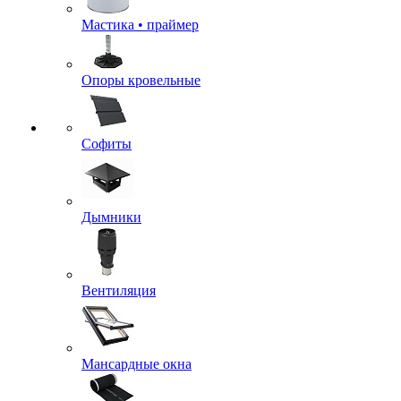
Мастика • праймер
Опоры кровельные
Софиты
Дымники
Вентиляция
Мансардные окна