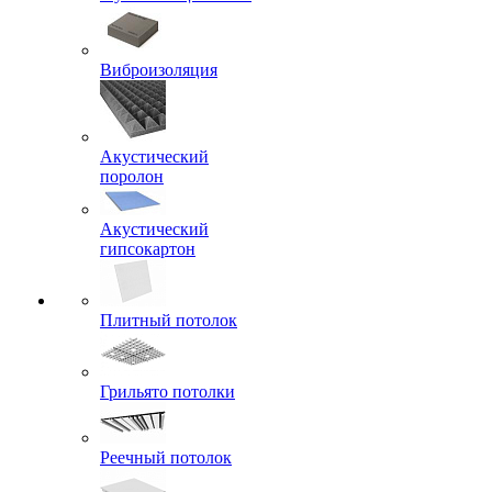
Виброизоляция
Акустический
поролон
Акустический
гипсокартон
Плитный потолок
Грильято потолки
Реечный потолок