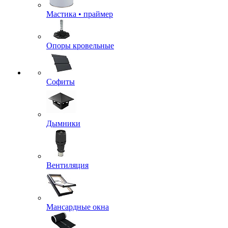
Мастика • праймер
Опоры кровельные
Софиты
Дымники
Вентиляция
Мансардные окна