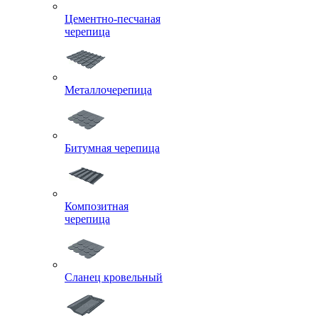
Цементно-песчаная
черепица
Металлочерепица
Битумная черепица
Композитная
черепица
Сланец кровельный