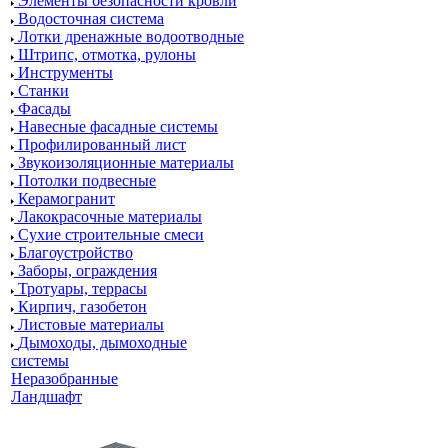
Элементы безопасности кровли
Водосточная система
Лотки дренажные водоотводные
Штрипс, отмотка, рулоны
Инструменты
Станки
Фасады
Навесные фасадные системы
Профилированный лист
Звукоизоляционные материалы
Потолки подвесные
Керамогранит
Лакокрасочные материалы
Сухие строительные смеси
Благоустройство
Заборы, ограждения
Тротуары, террасы
Кирпич, газобетон
Листовые материалы
Дымоходы, дымоходные
системы
Неразобранные
Ландшафт