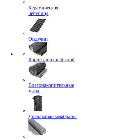
Керамическая
черепица
Ондулин
Корнезащитный слой
Влагонакопительные
маты
Дренажные мембраны