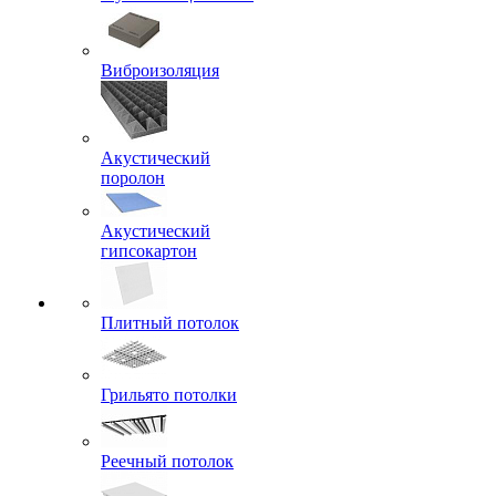
Виброизоляция
Акустический
поролон
Акустический
гипсокартон
Плитный потолок
Грильято потолки
Реечный потолок