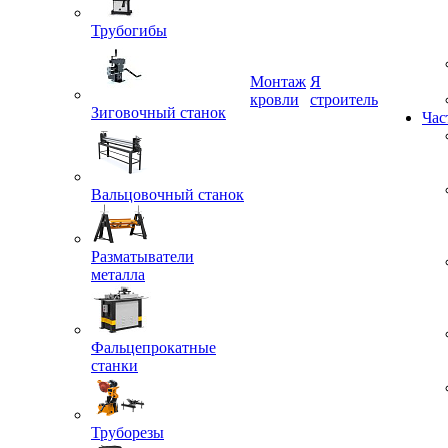
Трубогибы
Монтаж
Я
Зиговочный станок
кровли
строитель
Час
Вальцовочный станок
Разматыватели
металла
Фальцепрокатные
станки
Труборезы