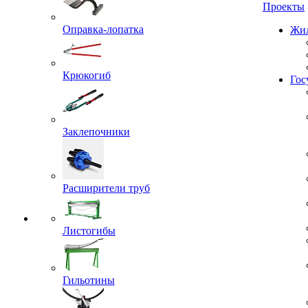
Проекты
Оправка-лопатка
Жил
Крюкогиб
Гос
Заклепочники
Расширители труб
Листогибы
Гильотины