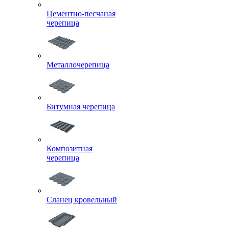
Цементно-песчаная
черепица
Металлочерепица
Битумная черепица
Композитная
черепица
Сланец кровельный