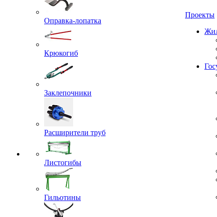
Проекты
Оправка-лопатка
Жил
Крюкогиб
Гос
Заклепочники
Расширители труб
Листогибы
Гильотины