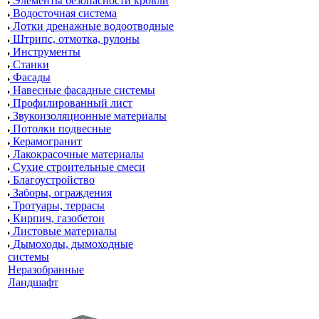
Элементы безопасности кровли
Водосточная система
Лотки дренажные водоотводные
Штрипс, отмотка, рулоны
Инструменты
Станки
Фасады
Навесные фасадные системы
Профилированный лист
Звукоизоляционные материалы
Потолки подвесные
Керамогранит
Лакокрасочные материалы
Сухие строительные смеси
Благоустройство
Заборы, ограждения
Тротуары, террасы
Кирпич, газобетон
Листовые материалы
Дымоходы, дымоходные
системы
Неразобранные
Ландшафт