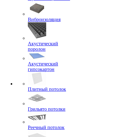
Виброизоляция
Акустический
поролон
Акустический
гипсокартон
Плитный потолок
Грильято потолки
Реечный потолок