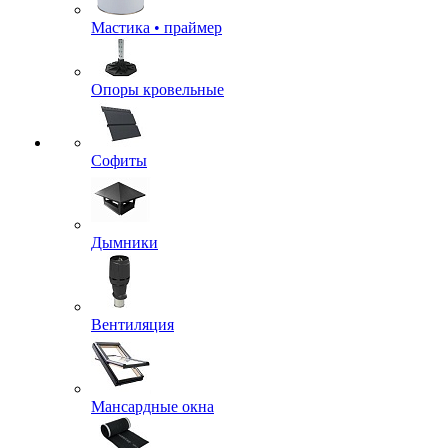
Мастика • праймер
Опоры кровельные
Софиты
Дымники
Вентиляция
Мансардные окна