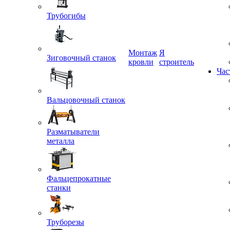
Трубогибы
Монтаж
Я
Зиговочный станок
кровли
строитель
Час
Вальцовочный станок
Разматыватели
металла
Фальцепрокатные
станки
Труборезы