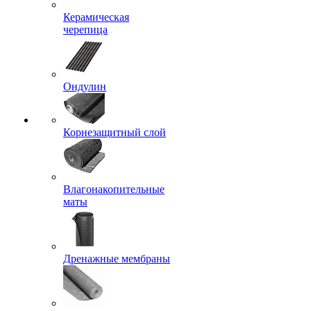
Керамическая
черепица
Ондулин
Корнезащитный слой
Влагонакопительные
маты
Дренажные мембраны