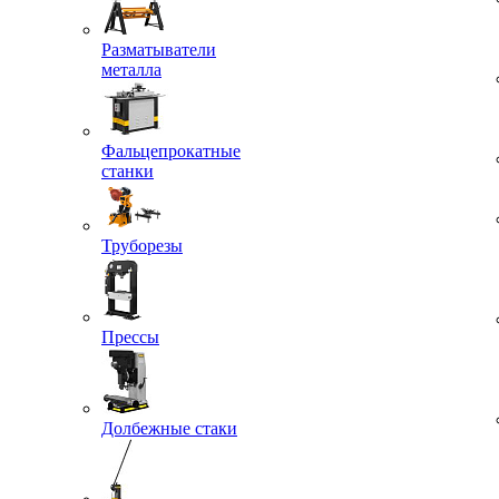
Разматыватели
металла
Фальцепрокатные
станки
Труборезы
Прессы
Долбежные стаки