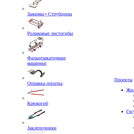
Зажимы • Струбцины
Роликовые листогибы
Фальцезакаточные
машинки
Проекты
Оправка-лопатка
Жил
Крюкогиб
Гос
Заклепочники