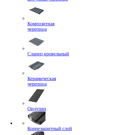
Композитная
черепица
Сланец кровельный
Керамическая
черепица
Ондулин
Корнезащитный слой