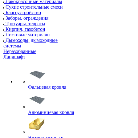
Лакокрасочные материалы
Сухие строительные смеси
Благоустройство
Заборы, ограждения
Тротуары, террасы
Кирпич, газобетон
Листовые материалы
Дымоходы, дымоходные
системы
Неразобранные
Ландшафт
Фальцевая кровля
Алюминиевая кровля
Нитрид титана •