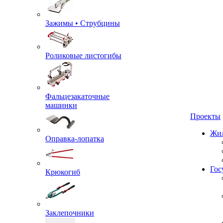
Зажимы • Струбцины
Роликовые листогибы
Фальцезакаточные
машинки
Проекты
Оправка-лопатка
Жил
Крюкогиб
Гос
Заклепочники