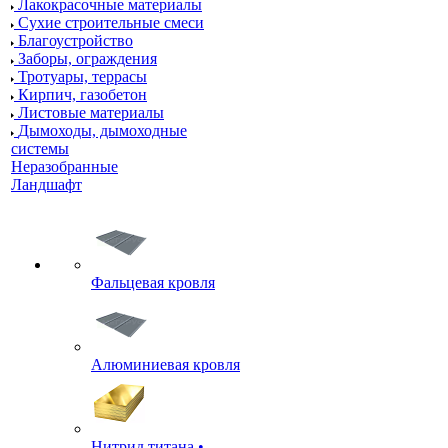
Лакокрасочные материалы
Сухие строительные смеси
Благоустройство
Заборы, ограждения
Тротуары, террасы
Кирпич, газобетон
Листовые материалы
Дымоходы, дымоходные
системы
Неразобранные
Ландшафт
Фальцевая кровля
Алюминиевая кровля
Нитрид титана •