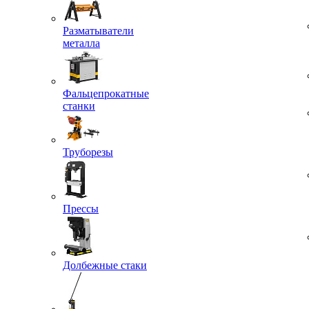
Разматыватели
металла
Фальцепрокатные
станки
Труборезы
Прессы
Долбежные стаки