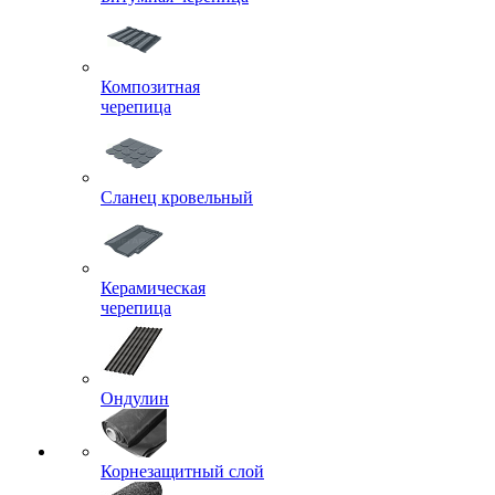
Композитная
черепица
Сланец кровельный
Керамическая
черепица
Ондулин
Корнезащитный слой