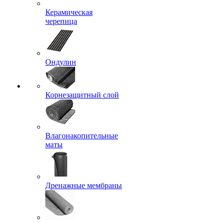
Керамическая
черепица
Ондулин
Корнезащитный слой
Влагонакопительные
маты
Дренажные мембраны