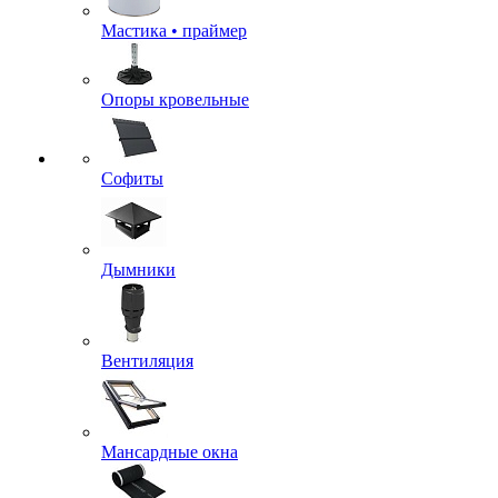
Мастика • праймер
Опоры кровельные
Софиты
Дымники
Вентиляция
Мансардные окна