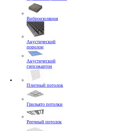
Виброизоляция
Акустический
поролон
Акустический
гипсокартон
Плитный потолок
Грильято потолки
Реечный потолок