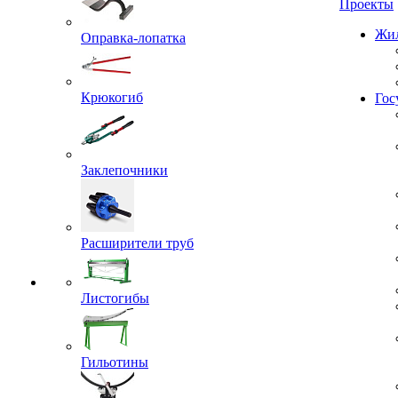
Проекты
Оправка-лопатка
Жил
Крюкогиб
Гос
Заклепочники
Расширители труб
Листогибы
Гильотины