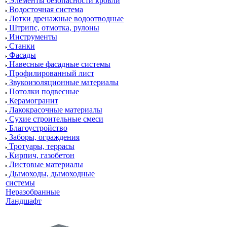
Элементы безопасности кровли
Водосточная система
Лотки дренажные водоотводные
Штрипс, отмотка, рулоны
Инструменты
Станки
Фасады
Навесные фасадные системы
Профилированный лист
Звукоизоляционные материалы
Потолки подвесные
Керамогранит
Лакокрасочные материалы
Сухие строительные смеси
Благоустройство
Заборы, ограждения
Тротуары, террасы
Кирпич, газобетон
Листовые материалы
Дымоходы, дымоходные
системы
Неразобранные
Ландшафт