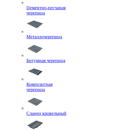
Цементно-песчаная
черепица
Металлочерепица
Битумная черепица
Композитная
черепица
Сланец кровельный