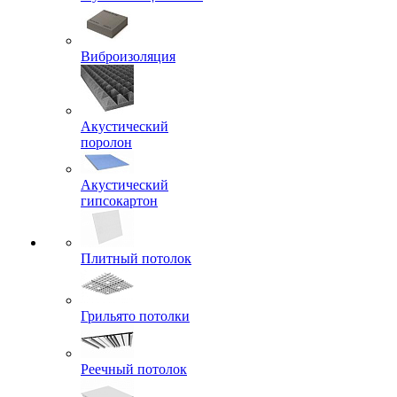
Виброизоляция
Акустический
поролон
Акустический
гипсокартон
Плитный потолок
Грильято потолки
Реечный потолок