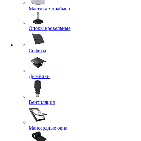
Мастика • праймер
Опоры кровельные
Софиты
Дымники
Вентиляция
Мансардные окна