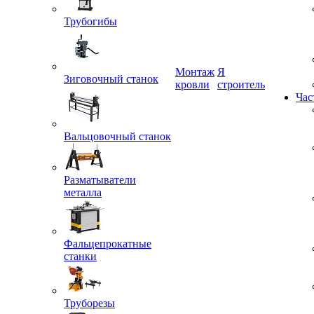
Трубогибы
Монтаж
Я
кровли
строитель
Зиговочный станок
Час
Вальцовочный станок
Разматыватели
металла
Фальцепрокатные
станки
Труборезы