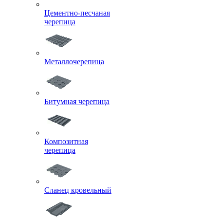
Цементно-песчаная
черепица
Металлочерепица
Битумная черепица
Композитная
черепица
Сланец кровельный