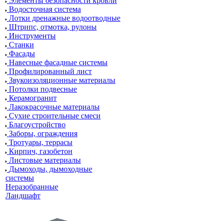
Элементы безопасности кровли
Водосточная система
Лотки дренажные водоотводные
Штрипс, отмотка, рулоны
Инструменты
Станки
Фасады
Навесные фасадные системы
Профилированный лист
Звукоизоляционные материалы
Потолки подвесные
Керамогранит
Лакокрасочные материалы
Сухие строительные смеси
Благоустройство
Заборы, ограждения
Тротуары, террасы
Кирпич, газобетон
Листовые материалы
Дымоходы, дымоходные
системы
Неразобранные
Ландшафт