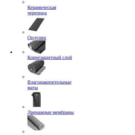
Керамическая
черепица
Ондулин
Корнезащитный слой
Влагонакопительные
маты
Дренажные мембраны