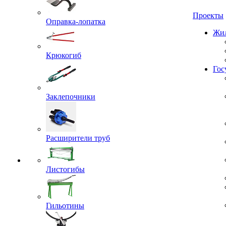
Проекты
Оправка-лопатка
Жил
Крюкогиб
Гос
Заклепочники
Расширители труб
Листогибы
Гильотины