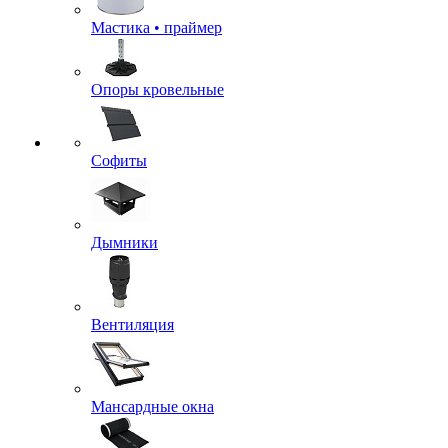
Мастика • праймер
Опоры кровельные
Софиты
Дымники
Вентиляция
Мансардные окна