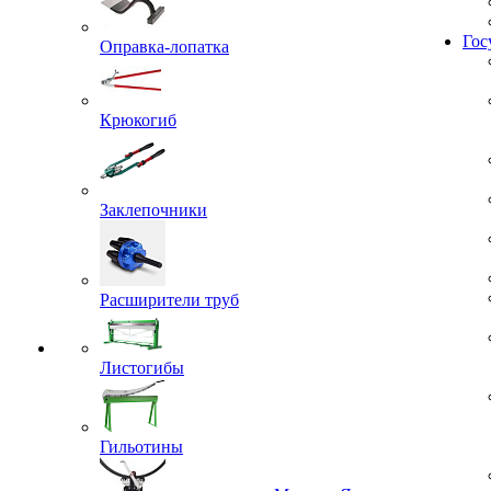
Оправка-лопатка
Гос
Крюкогиб
Заклепочники
Расширители труб
Листогибы
Гильотины