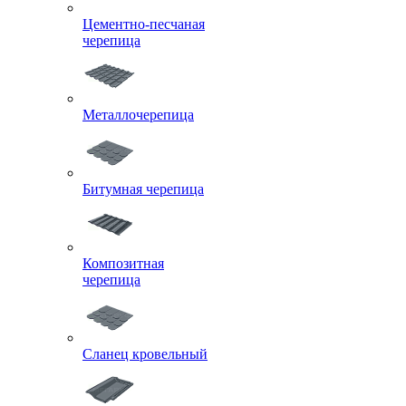
Цементно-песчаная
черепица
Металлочерепица
Битумная черепица
Композитная
черепица
Сланец кровельный