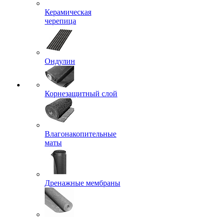
Керамическая
черепица
Ондулин
Корнезащитный слой
Влагонакопительные
маты
Дренажные мембраны