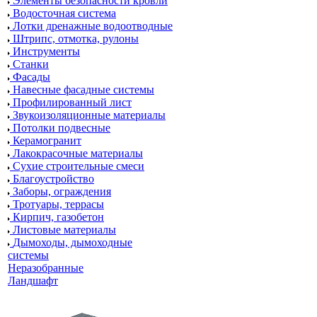
Элементы безопасности кровли
Водосточная система
Лотки дренажные водоотводные
Штрипс, отмотка, рулоны
Инструменты
Станки
Фасады
Навесные фасадные системы
Профилированный лист
Звукоизоляционные материалы
Потолки подвесные
Керамогранит
Лакокрасочные материалы
Сухие строительные смеси
Благоустройство
Заборы, ограждения
Тротуары, террасы
Кирпич, газобетон
Листовые материалы
Дымоходы, дымоходные
системы
Неразобранные
Ландшафт