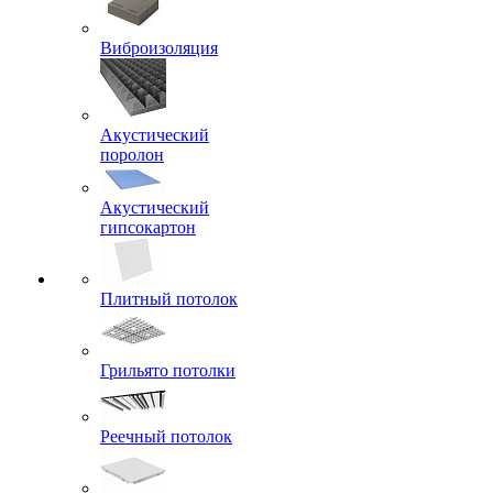
Виброизоляция
Акустический
поролон
Акустический
гипсокартон
Плитный потолок
Грильято потолки
Реечный потолок