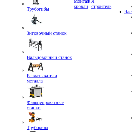
Монтаж
Я
Трубогибы
кровли
строитель
Час
Зиговочный станок
Вальцовочный станок
Разматыватели
металла
Фальцепрокатные
станки
Труборезы