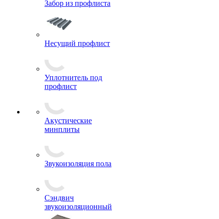
Забор из профлиста
Несущий профлист
Уплотнитель под
профлист
Акустические
минплиты
Звукоизоляция пола
Сэндвич
звукоизоляционный