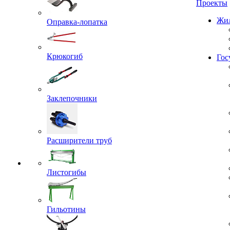
Проекты
Оправка-лопатка
Жил
Крюкогиб
Гос
Заклепочники
Расширители труб
Листогибы
Гильотины