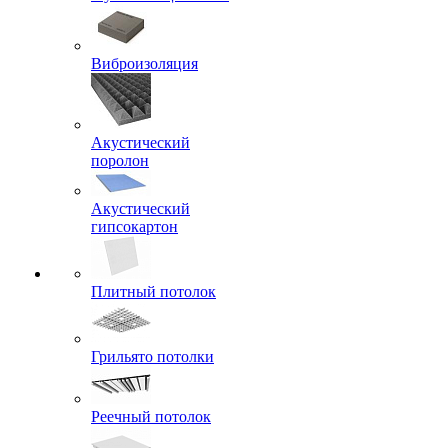
Виброизоляция
Акустический
поролон
Акустический
гипсокартон
Плитный потолок
Грильято потолки
Реечный потолок