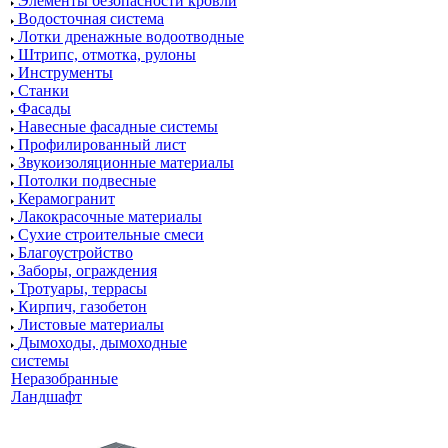
Элементы безопасности кровли
Водосточная система
Лотки дренажные водоотводные
Штрипс, отмотка, рулоны
Инструменты
Станки
Фасады
Навесные фасадные системы
Профилированный лист
Звукоизоляционные материалы
Потолки подвесные
Керамогранит
Лакокрасочные материалы
Сухие строительные смеси
Благоустройство
Заборы, ограждения
Тротуары, террасы
Кирпич, газобетон
Листовые материалы
Дымоходы, дымоходные
системы
Неразобранные
Ландшафт