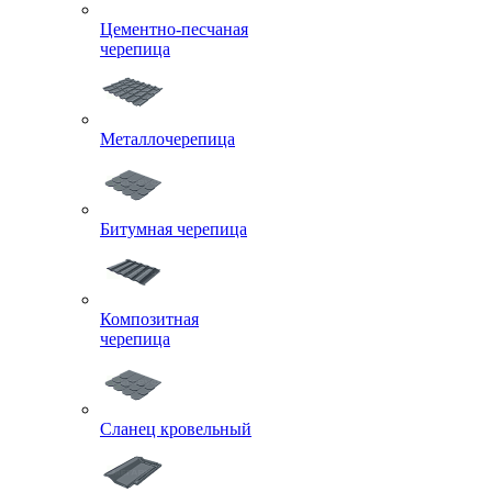
Цементно-песчаная
черепица
Металлочерепица
Битумная черепица
Композитная
черепица
Сланец кровельный