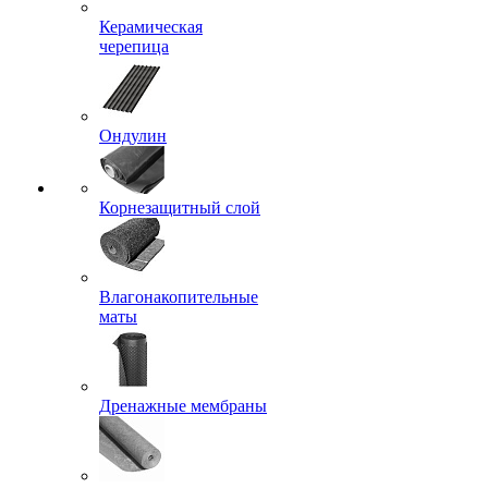
Керамическая
черепица
Ондулин
Корнезащитный слой
Влагонакопительные
маты
Дренажные мембраны