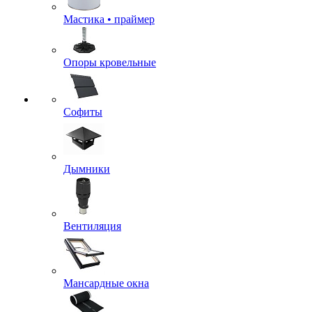
Мастика • праймер
Опоры кровельные
Софиты
Дымники
Вентиляция
Мансардные окна