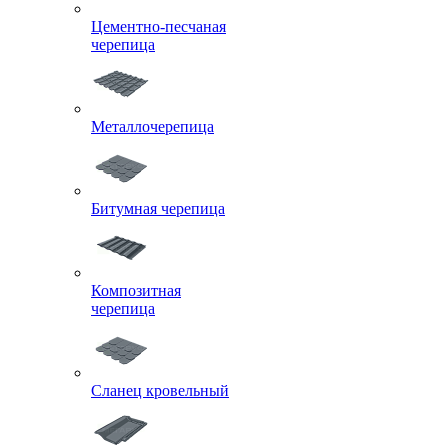
Цементно-песчаная
черепица
Металлочерепица
Битумная черепица
Композитная
черепица
Сланец кровельный