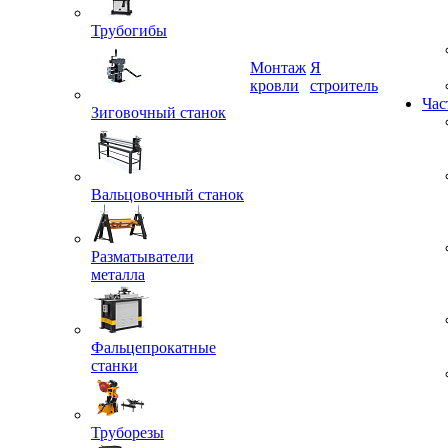
Трубогибы
Монтаж
Я
Зиговочный станок
кровли
строитель
Час
Вальцовочный станок
Разматыватели
металла
Фальцепрокатные
станки
Труборезы