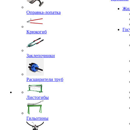
Проекты
Оправка-лопатка
Жил
Крюкогиб
Гос
Заклепочники
Расширители труб
Листогибы
Гильотины