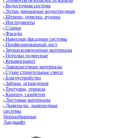
Элементы безопасности кровли
Водосточная система
Лотки дренажные водоотводные
Штрипс, отмотка, рулоны
Инструменты
Станки
Фасады
Навесные фасадные системы
Профилированный лист
Звукоизоляционные материалы
Потолки подвесные
Керамогранит
Лакокрасочные материалы
Сухие строительные смеси
Благоустройство
Заборы, ограждения
Тротуары, террасы
Кирпич, газобетон
Листовые материалы
Дымоходы, дымоходные
системы
Неразобранные
Ландшафт