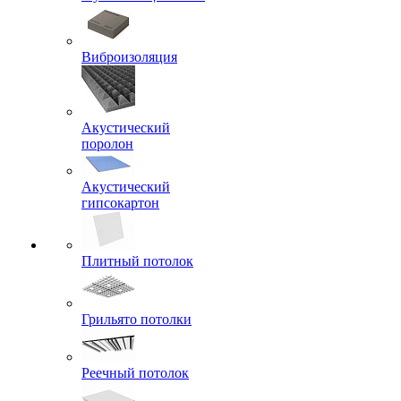
Виброизоляция
Акустический
поролон
Акустический
гипсокартон
Плитный потолок
Грильято потолки
Реечный потолок