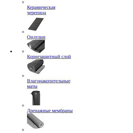
Керамическая
черепица
Ондулин
Корнезащитный слой
Влагонакопительные
маты
Дренажные мембраны