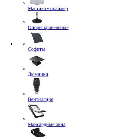
Мастика • праймер
Опоры кровельные
Софиты
Дымники
Вентиляция
Мансардные окна