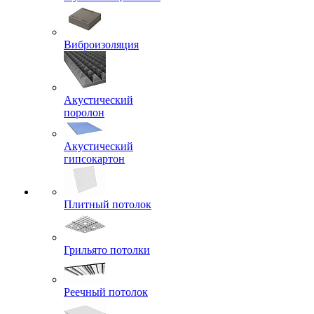
Виброизоляция
Акустический
поролон
Акустический
гипсокартон
Плитный потолок
Грильято потолки
Реечный потолок