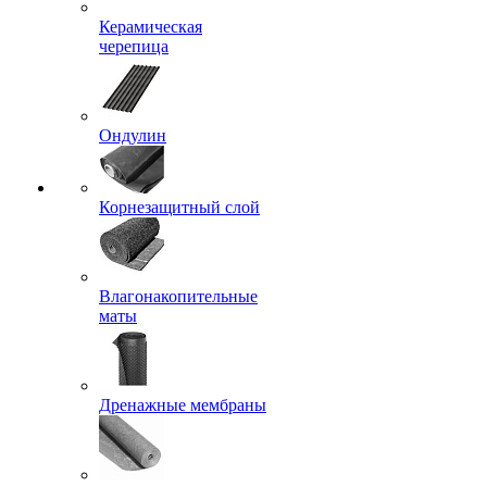
Керамическая
черепица
Ондулин
Корнезащитный слой
Влагонакопительные
маты
Дренажные мембраны