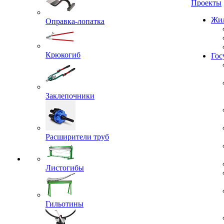
Проекты
Оправка-лопатка
Жил
Крюкогиб
Гос
Заклепочники
Расширители труб
Листогибы
Гильотины