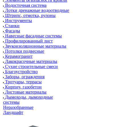
Элементы безопасности кровли
Водосточная система
Лотки дренажные водоотводные
Штрипс, отмотка, рулоны
Инструменты
Станки
Фасады
Навесные фасадные системы
Профилированный лист
Звукоизоляционные материалы
Потолки подвесные
Керамогранит
Лакокрасочные материалы
Сухие строительные смеси
Благоустройство
Заборы, ограждения
Тротуары, террасы
Кирпич, газобетон
Листовые материалы
Дымоходы, дымоходные
системы
Неразобранные
Ландшафт