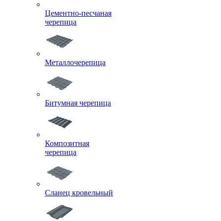
Цементно-песчаная
черепица
Металлочерепица
Битумная черепица
Композитная
черепица
Сланец кровельный