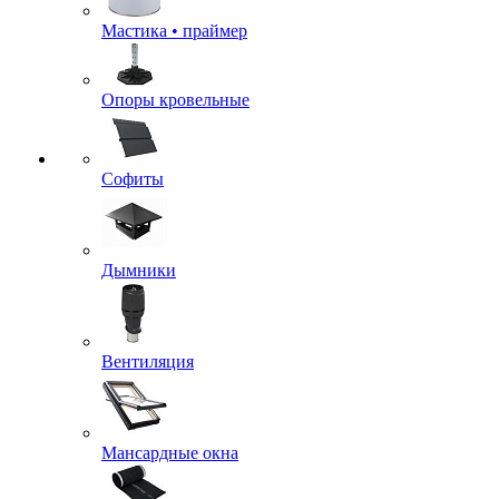
Мастика • праймер
Опоры кровельные
Софиты
Дымники
Вентиляция
Мансардные окна