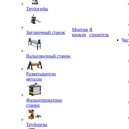
Трубогибы
Монтаж
Я
Зиговочный станок
кровли
строитель
Час
Вальцовочный станок
Разматыватели
металла
Фальцепрокатные
станки
Труборезы