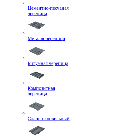
Цементно-песчаная
черепица
Металлочерепица
Битумная черепица
Композитная
черепица
Сланец кровельный