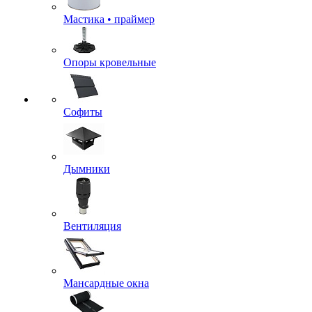
Мастика • праймер
Опоры кровельные
Софиты
Дымники
Вентиляция
Мансардные окна