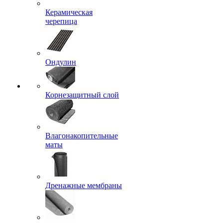
Керамическая
черепица
Ондулин
Корнезащитный слой
Влагонакопительные
маты
Дренажные мембраны