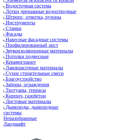
Элементы безопасности кровли
Водосточная система
Лотки дренажные водоотводные
Штрипс, отмотка, рулоны
Инструменты
Станки
Фасады
Навесные фасадные системы
Профилированный лист
Звукоизоляционные материалы
Потолки подвесные
Керамогранит
Лакокрасочные материалы
Сухие строительные смеси
Благоустройство
Заборы, ограждения
Тротуары, террасы
Кирпич, газобетон
Листовые материалы
Дымоходы, дымоходные
системы
Неразобранные
Ландшафт