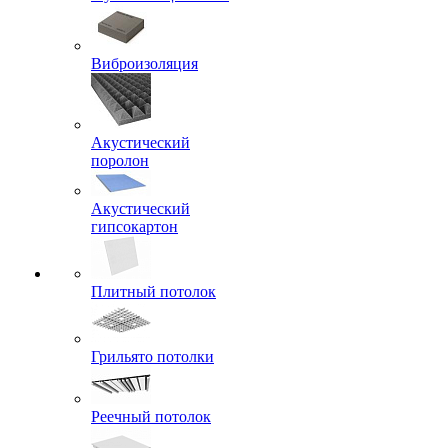
Виброизоляция
Акустический
поролон
Акустический
гипсокартон
Плитный потолок
Грильято потолки
Реечный потолок