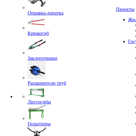
Проекты
Оправка-лопатка
Жил
Крюкогиб
Гос
Заклепочники
Расширители труб
Листогибы
Гильотины