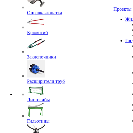
Проекты
Оправка-лопатка
Жил
Крюкогиб
Гос
Заклепочники
Расширители труб
Листогибы
Гильотины