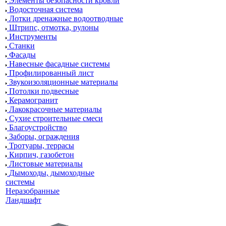
Элементы безопасности кровли
Водосточная система
Лотки дренажные водоотводные
Штрипс, отмотка, рулоны
Инструменты
Станки
Фасады
Навесные фасадные системы
Профилированный лист
Звукоизоляционные материалы
Потолки подвесные
Керамогранит
Лакокрасочные материалы
Сухие строительные смеси
Благоустройство
Заборы, ограждения
Тротуары, террасы
Кирпич, газобетон
Листовые материалы
Дымоходы, дымоходные
системы
Неразобранные
Ландшафт