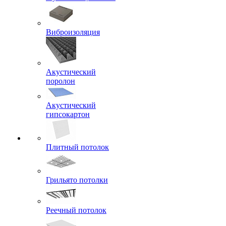
Виброизоляция
Акустический
поролон
Акустический
гипсокартон
Плитный потолок
Грильято потолки
Реечный потолок