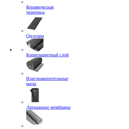
Керамическая
черепица
Ондулин
Корнезащитный слой
Влагонакопительные
маты
Дренажные мембраны