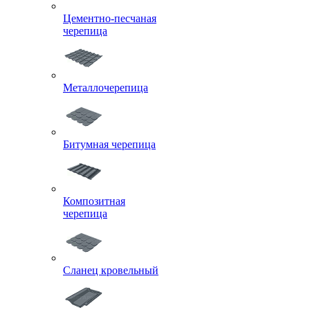
Цементно-песчаная
черепица
Металлочерепица
Битумная черепица
Композитная
черепица
Сланец кровельный