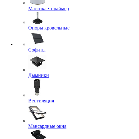
Мастика • праймер
Опоры кровельные
Софиты
Дымники
Вентиляция
Мансардные окна