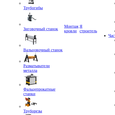
Трубогибы
Монтаж
Я
Зиговочный станок
кровли
строитель
Час
Вальцовочный станок
Разматыватели
металла
Фальцепрокатные
станки
Труборезы