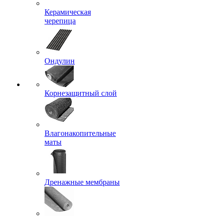
Керамическая
черепица
Ондулин
Корнезащитный слой
Влагонакопительные
маты
Дренажные мембраны