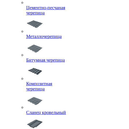
Цементно-песчаная
черепица
Металлочерепица
Битумная черепица
Композитная
черепица
Сланец кровельный