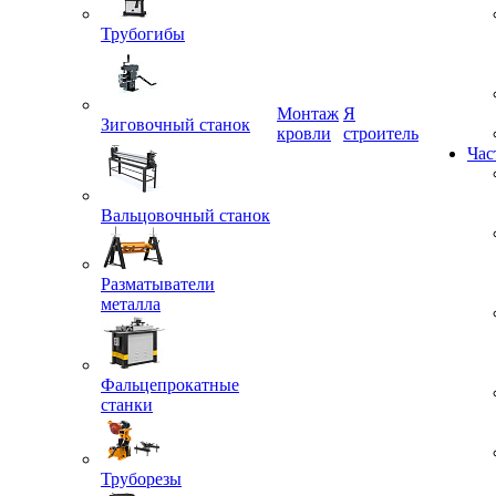
Трубогибы
Монтаж
Я
кровли
строитель
Зиговочный станок
Час
Вальцовочный станок
Разматыватели
металла
Фальцепрокатные
станки
Труборезы