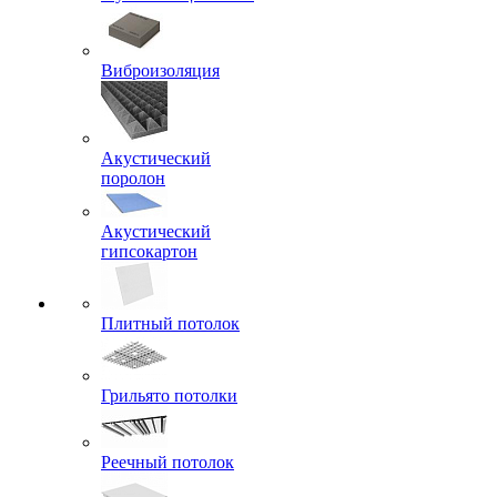
Виброизоляция
Акустический
поролон
Акустический
гипсокартон
Плитный потолок
Грильято потолки
Реечный потолок