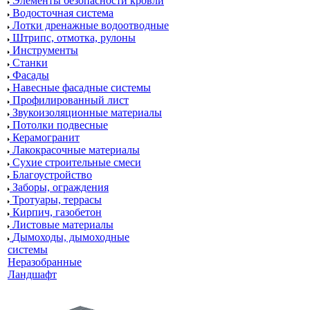
Элементы безопасности кровли
Водосточная система
Лотки дренажные водоотводные
Штрипс, отмотка, рулоны
Инструменты
Станки
Фасады
Навесные фасадные системы
Профилированный лист
Звукоизоляционные материалы
Потолки подвесные
Керамогранит
Лакокрасочные материалы
Сухие строительные смеси
Благоустройство
Заборы, ограждения
Тротуары, террасы
Кирпич, газобетон
Листовые материалы
Дымоходы, дымоходные
системы
Неразобранные
Ландшафт