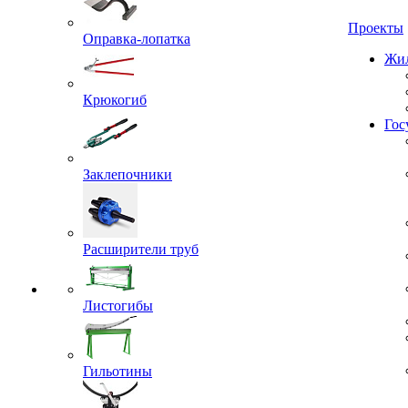
Проекты
Оправка-лопатка
Жил
Крюкогиб
Гос
Заклепочники
Расширители труб
Листогибы
Гильотины