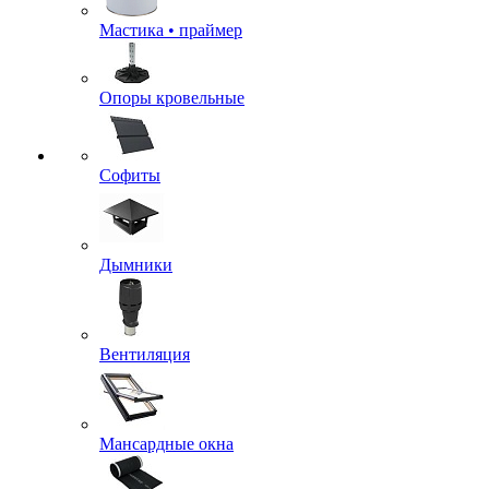
Мастика • праймер
Опоры кровельные
Софиты
Дымники
Вентиляция
Мансардные окна