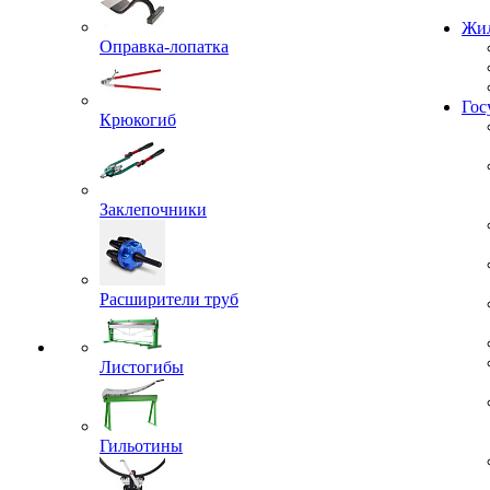
Проекты
Жил
Оправка-лопатка
Крюкогиб
Гос
Заклепочники
Расширители труб
Листогибы
Гильотины