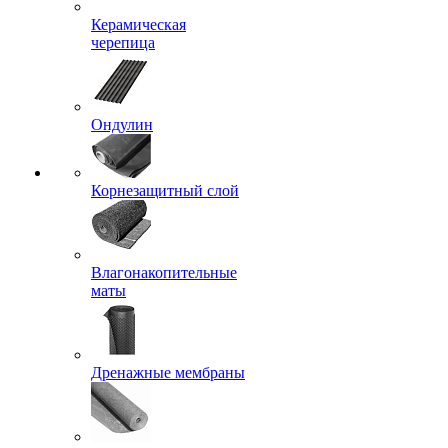
Керамическая
черепица
Ондулин
Корнезащитный слой
Влагонакопительные
маты
Дренажные мембраны