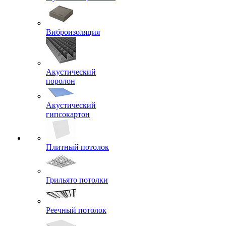
Виброизоляция
Акустический
поролон
Акустический
гипсокартон
Плитный потолок
Грильято потолки
Реечный потолок