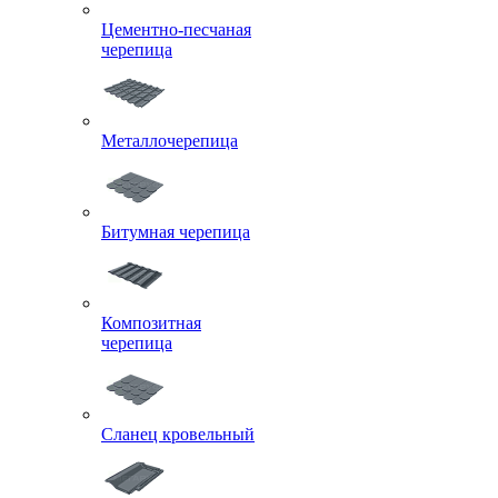
Цементно-песчаная
черепица
Металлочерепица
Битумная черепица
Композитная
черепица
Сланец кровельный