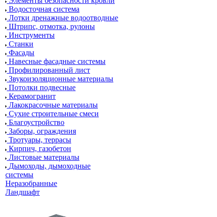
Элементы безопасности кровли
Водосточная система
Лотки дренажные водоотводные
Штрипс, отмотка, рулоны
Инструменты
Станки
Фасады
Навесные фасадные системы
Профилированный лист
Звукоизоляционные материалы
Потолки подвесные
Керамогранит
Лакокрасочные материалы
Сухие строительные смеси
Благоустройство
Заборы, ограждения
Тротуары, террасы
Кирпич, газобетон
Листовые материалы
Дымоходы, дымоходные
системы
Неразобранные
Ландшафт