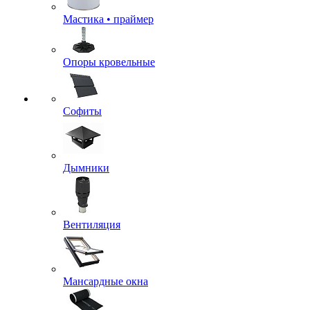
Мастика • праймер
Опоры кровельные
Софиты
Дымники
Вентиляция
Мансардные окна