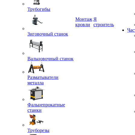
Трубогибы
Монтаж
Я
кровли
строитель
Зиговочный станок
Час
Вальцовочный станок
Разматыватели
металла
Фальцепрокатные
станки
Труборезы