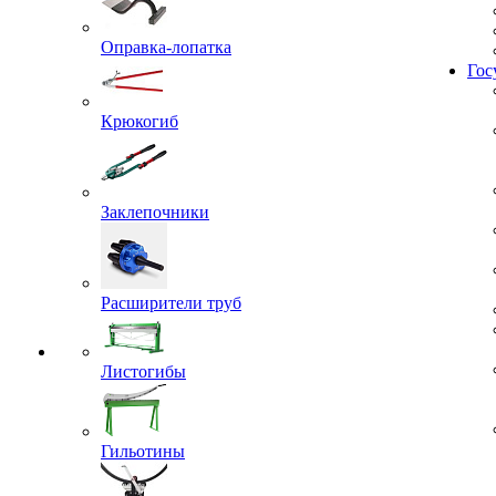
Оправка-лопатка
Гос
Крюкогиб
Заклепочники
Расширители труб
Листогибы
Гильотины