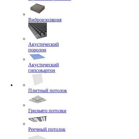
Виброизоляция
Акустический
поролон
Акустический
гипсокартон
Плитный потолок
Грильято потолки
Реечный потолок