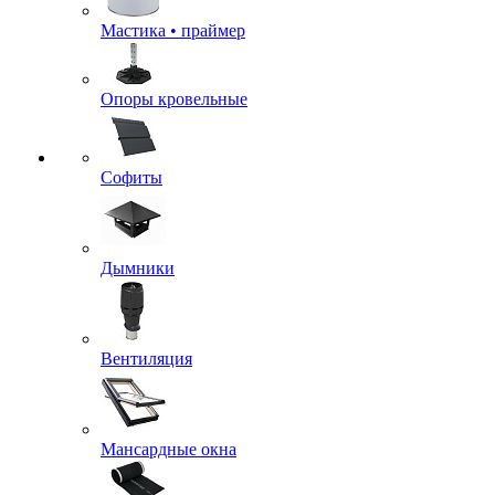
Мастика • праймер
Опоры кровельные
Софиты
Дымники
Вентиляция
Мансардные окна