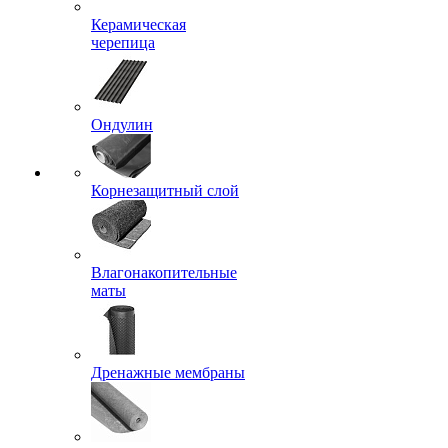
Керамическая
черепица
Ондулин
Корнезащитный слой
Влагонакопительные
маты
Дренажные мембраны