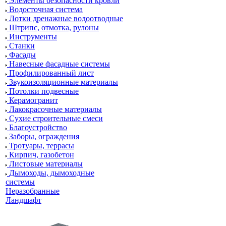
Элементы безопасности кровли
Водосточная система
Лотки дренажные водоотводные
Штрипс, отмотка, рулоны
Инструменты
Станки
Фасады
Навесные фасадные системы
Профилированный лист
Звукоизоляционные материалы
Потолки подвесные
Керамогранит
Лакокрасочные материалы
Сухие строительные смеси
Благоустройство
Заборы, ограждения
Тротуары, террасы
Кирпич, газобетон
Листовые материалы
Дымоходы, дымоходные
системы
Неразобранные
Ландшафт