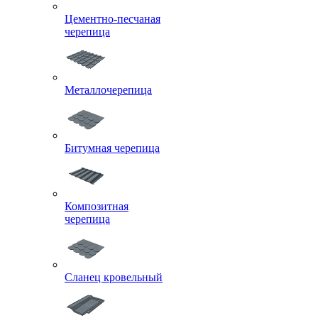
Цементно-песчаная
черепица
Металлочерепица
Битумная черепица
Композитная
черепица
Сланец кровельный