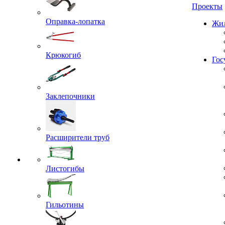
Проекты
Оправка-лопатка
Жил
Крюкогиб
Гос
Заклепочники
Расширители труб
Листогибы
Гильотины