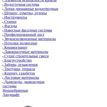
Элементы безопасности кровли
Водосточная система
Лотки дренажные водоотводные
Штрипс, отмотка, рулоны
Инструменты
Станки
Фасады
Навесные фасадные системы
Профилированный лист
Звукоизоляционные материалы
Потолки подвесные
Керамогранит
Лакокрасочные материалы
Сухие строительные смеси
Благоустройство
Заборы, ограждения
Тротуары, террасы
Кирпич, газобетон
Листовые материалы
Дымоходы, дымоходные
системы
Неразобранные
Ландшафт