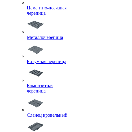
Цементно-песчаная
черепица
Металлочерепица
Битумная черепица
Композитная
черепица
Сланец кровельный