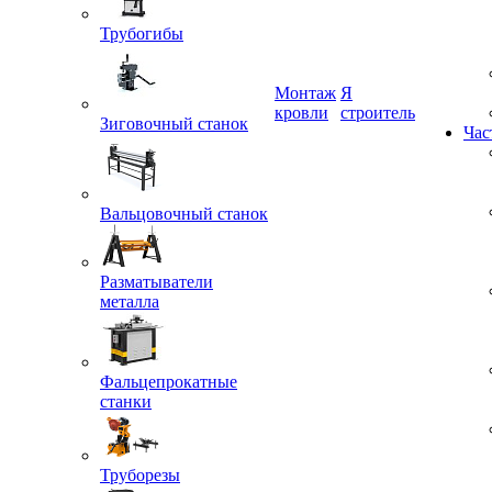
Трубогибы
Монтаж
Я
Зиговочный станок
кровли
строитель
Час
Вальцовочный станок
Разматыватели
металла
Фальцепрокатные
станки
Труборезы