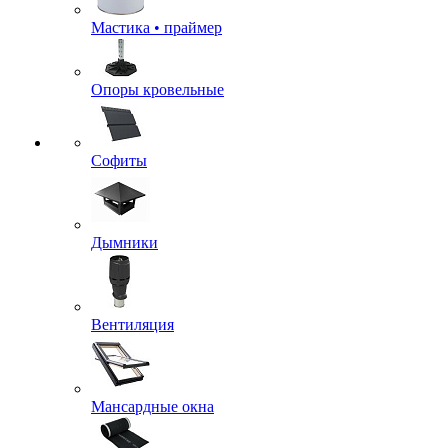
Мастика • праймер
Опоры кровельные
Софиты
Дымники
Вентиляция
Мансардные окна