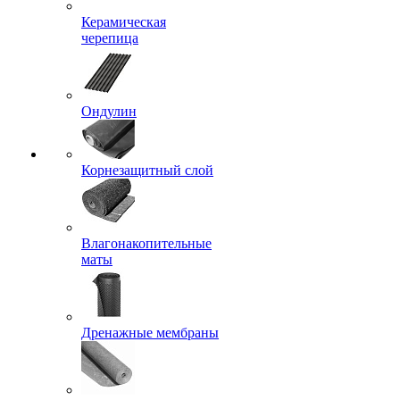
Керамическая
черепица
Ондулин
Корнезащитный слой
Влагонакопительные
маты
Дренажные мембраны