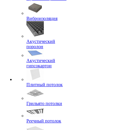
Виброизоляция
Акустический
поролон
Акустический
гипсокартон
Плитный потолок
Грильято потолки
Реечный потолок