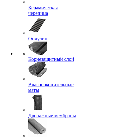
Керамическая
черепица
Ондулин
Корнезащитный слой
Влагонакопительные
маты
Дренажные мембраны