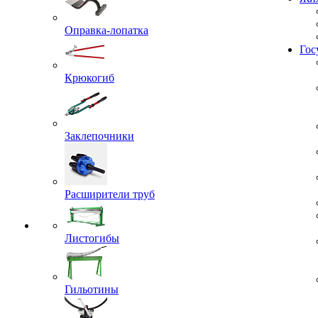
Проекты
Оправка-лопатка
Жил
Крюкогиб
Гос
Заклепочники
Расширители труб
Листогибы
Гильотины