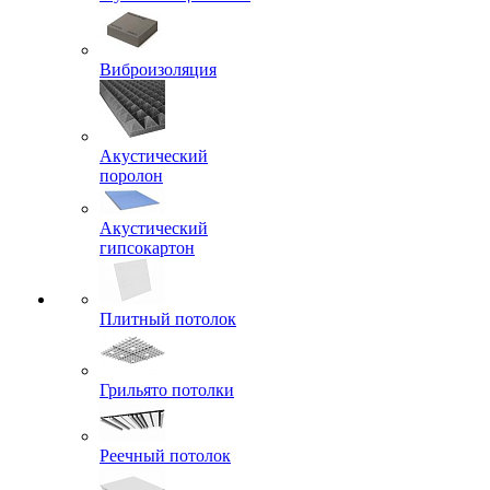
Виброизоляция
Акустический
поролон
Акустический
гипсокартон
Плитный потолок
Грильято потолки
Реечный потолок