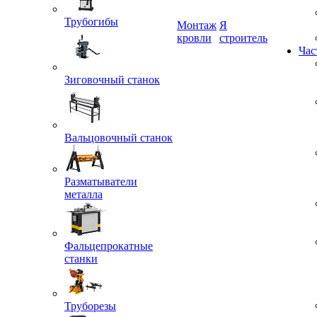
Трубогибы
Монтаж
Я
кровли
строитель
Зиговочный станок
Час
Вальцовочный станок
Разматыватели
металла
Фальцепрокатные
станки
Труборезы