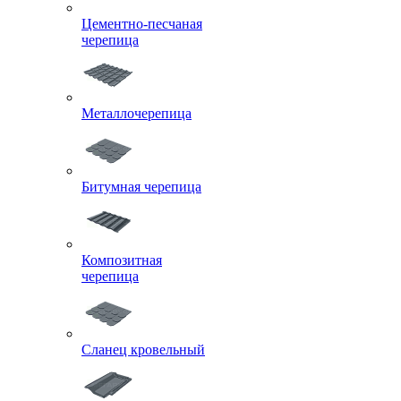
Цементно-песчаная
черепица
Металлочерепица
Битумная черепица
Композитная
черепица
Сланец кровельный