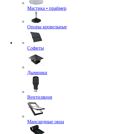
Мастика • праймер
Опоры кровельные
Софиты
Дымники
Вентиляция
Мансардные окна