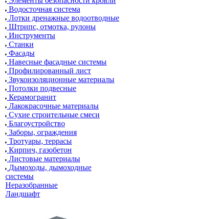
Элементы безопасности кровли
Водосточная система
Лотки дренажные водоотводные
Штрипс, отмотка, рулоны
Инструменты
Станки
Фасады
Навесные фасадные системы
Профилированный лист
Звукоизоляционные материалы
Потолки подвесные
Керамогранит
Лакокрасочные материалы
Сухие строительные смеси
Благоустройство
Заборы, ограждения
Тротуары, террасы
Кирпич, газобетон
Листовые материалы
Дымоходы, дымоходные
системы
Неразобранные
Ландшафт