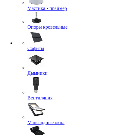
Мастика • праймер
Опоры кровельные
Софиты
Дымники
Вентиляция
Мансардные окна