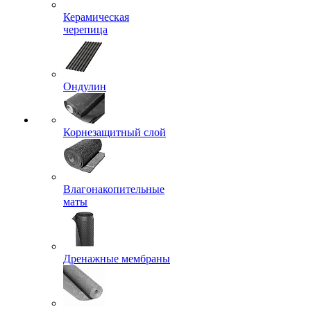
Керамическая
черепица
Ондулин
Корнезащитный слой
Влагонакопительные
маты
Дренажные мембраны