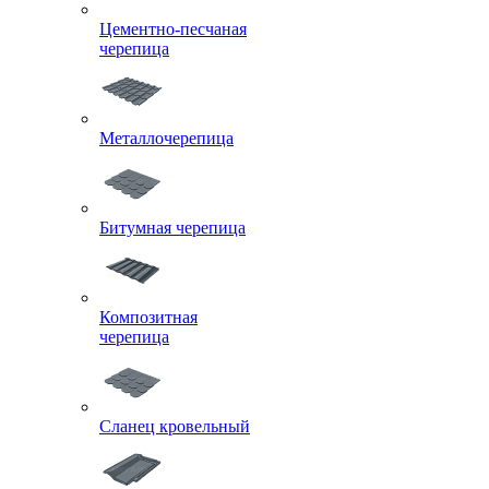
Цементно-песчаная
черепица
Металлочерепица
Битумная черепица
Композитная
черепица
Сланец кровельный