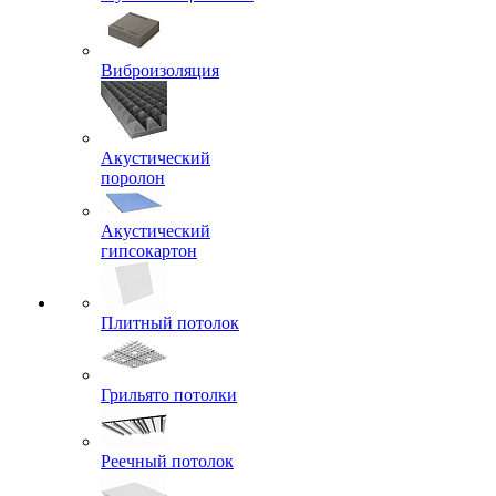
Виброизоляция
Акустический
поролон
Акустический
гипсокартон
Плитный потолок
Грильято потолки
Реечный потолок