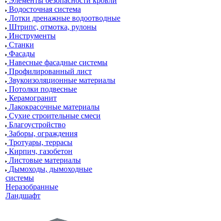
Элементы безопасности кровли
Водосточная система
Лотки дренажные водоотводные
Штрипс, отмотка, рулоны
Инструменты
Станки
Фасады
Навесные фасадные системы
Профилированный лист
Звукоизоляционные материалы
Потолки подвесные
Керамогранит
Лакокрасочные материалы
Сухие строительные смеси
Благоустройство
Заборы, ограждения
Тротуары, террасы
Кирпич, газобетон
Листовые материалы
Дымоходы, дымоходные
системы
Неразобранные
Ландшафт