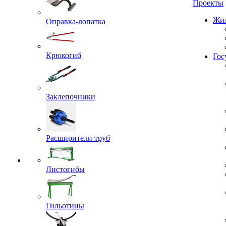
Проекты
Оправка-лопатка
Жил
Крюкогиб
Гос
Заклепочники
Расширители труб
Листогибы
Гильотины