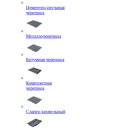
Цементно-песчаная
черепица
Металлочерепица
Битумная черепица
Композитная
черепица
Сланец кровельный