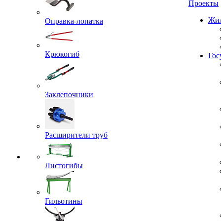
Проекты
Оправка-лопатка
Жил
Крюкогиб
Гос
Заклепочники
Расширители труб
Листогибы
Гильотины