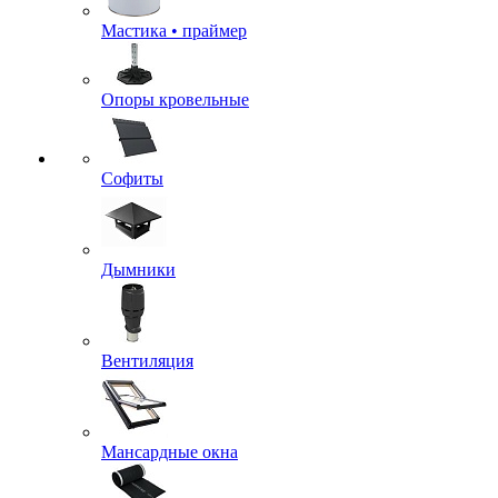
Мастика • праймер
Опоры кровельные
Софиты
Дымники
Вентиляция
Мансардные окна