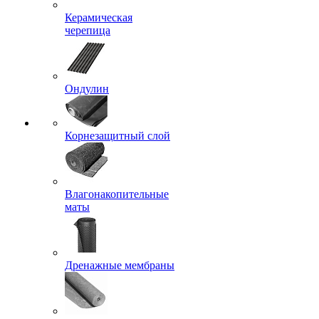
Керамическая
черепица
Ондулин
Корнезащитный слой
Влагонакопительные
маты
Дренажные мембраны