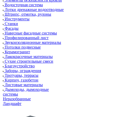
Элементы безопасности кровли
Водосточная система
Лотки дренажные водоотводные
Штрипс, отмотка, рулоны
Инструменты
Станки
Фасады
Навесные фасадные системы
Профилированный лист
Звукоизоляционные материалы
Потолки подвесные
Керамогранит
Лакокрасочные материалы
Сухие строительные смеси
Благоустройство
Заборы, ограждения
Тротуары, террасы
Кирпич, газобетон
Листовые материалы
Дымоходы, дымоходные
системы
Неразобранные
Ландшафт