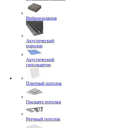
Виброизоляция
Акустический
поролон
Акустический
гипсокартон
Плитный потолок
Грильято потолки
Реечный потолок