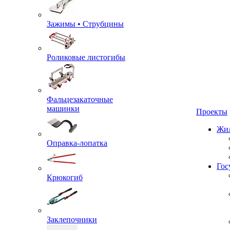
Зажимы • Струбцины
Роликовые листогибы
Фальцезакаточные
машинки
Проекты
Жил
Оправка-лопатка
Гос
Крюкогиб
Заклепочники