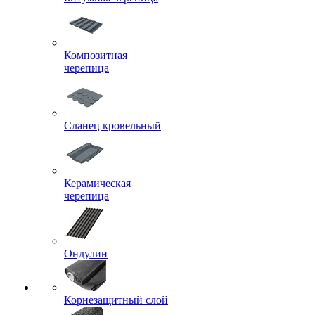
Композитная
черепица
Сланец кровельный
Керамическая
черепица
Ондулин
Корнезащитный слой