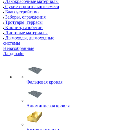
Лакокрасочные материалы
Сухие строительные смеси
Благоустройство
Заборы, ограждения
Тротуары, террасы
Кирпич, газобетон
Листовые материалы
Дымоходы, дымоходные
системы
Неразобранные
Ландшафт
Фальцевая кровля
Алюминиевая кровля
Нитрид титана •