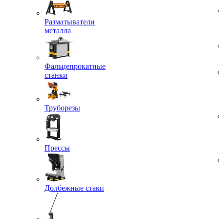
Разматыватели
металла
Фальцепрокатные
станки
Труборезы
Прессы
Долбежные стаки