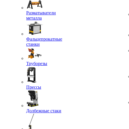
Разматыватели
металла
Фальцепрокатные
станки
Труборезы
Прессы
Долбежные стаки