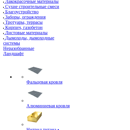
Лакокрасочные материалы
Сухие строительные смеси
Благоустройство
Заборы, ограждения
Тротуары, террасы
Кирпич, газобетон
Листовые материалы
Дымоходы, дымоходные
системы
Неразобранные
Ландшафт
Фальцевая кровля
Алюминиевая кровля
Нитрид титана •