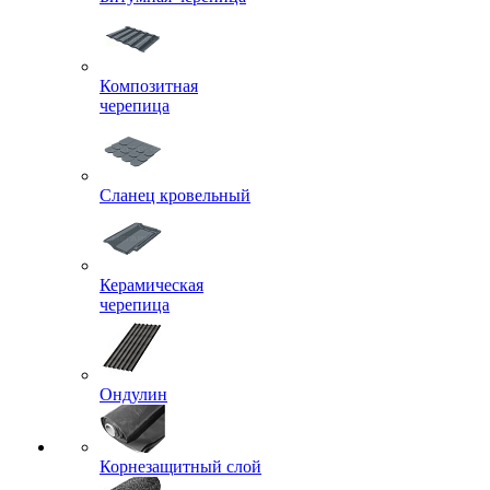
Композитная
черепица
Сланец кровельный
Керамическая
черепица
Ондулин
Корнезащитный слой