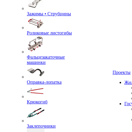
Зажимы • Струбцины
Роликовые листогибы
Фальцезакаточные
машинки
Проекты
Оправка-лопатка
Жил
Крюкогиб
Гос
Заклепочники