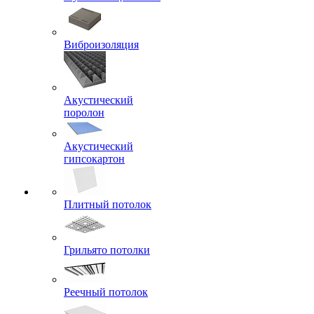
Виброизоляция
Акустический
поролон
Акустический
гипсокартон
Плитный потолок
Грильято потолки
Реечный потолок