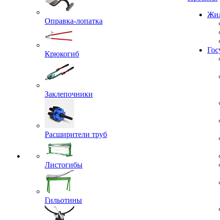
Проекты
Оправка-лопатка
Жил
Крюкогиб
Гос
Заклепочники
Расширители труб
Листогибы
Гильотины