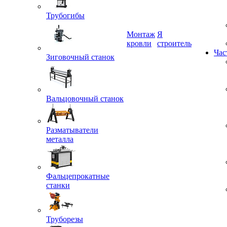
Трубогибы
Монтаж
Я
Зиговочный станок
кровли
строитель
Час
Вальцовочный станок
Разматыватели
металла
Фальцепрокатные
станки
Труборезы