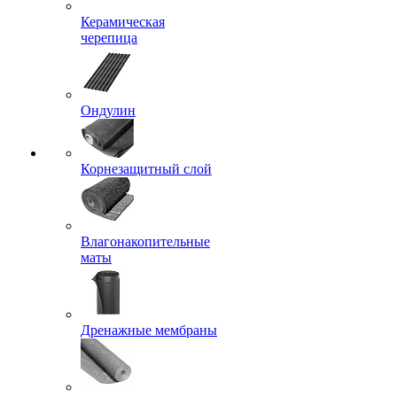
Керамическая
черепица
Ондулин
Корнезащитный слой
Влагонакопительные
маты
Дренажные мембраны