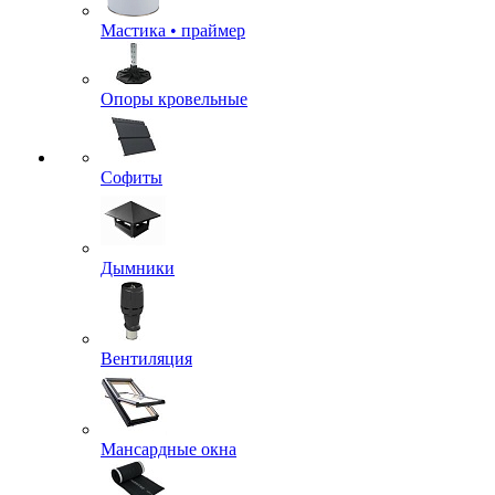
Мастика • праймер
Опоры кровельные
Софиты
Дымники
Вентиляция
Мансардные окна