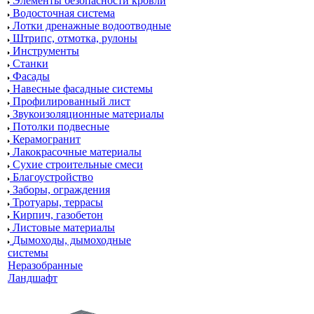
Элементы безопасности кровли
Водосточная система
Лотки дренажные водоотводные
Штрипс, отмотка, рулоны
Инструменты
Станки
Фасады
Навесные фасадные системы
Профилированный лист
Звукоизоляционные материалы
Потолки подвесные
Керамогранит
Лакокрасочные материалы
Сухие строительные смеси
Благоустройство
Заборы, ограждения
Тротуары, террасы
Кирпич, газобетон
Листовые материалы
Дымоходы, дымоходные
системы
Неразобранные
Ландшафт