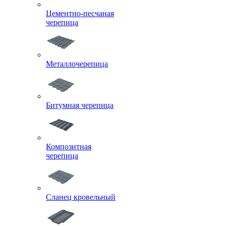
Цементно-песчаная
черепица
Металлочерепица
Битумная черепица
Композитная
черепица
Сланец кровельный