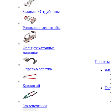
Зажимы • Струбцины
Роликовые листогибы
Фальцезакаточные
машинки
Проекты
Оправка-лопатка
Жил
Крюкогиб
Гос
Заклепочники