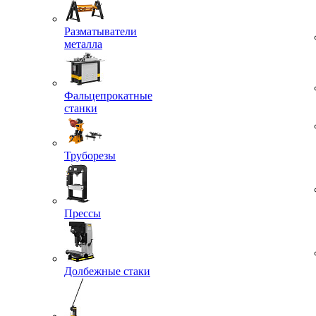
Разматыватели
металла
Фальцепрокатные
станки
Труборезы
Прессы
Долбежные стаки