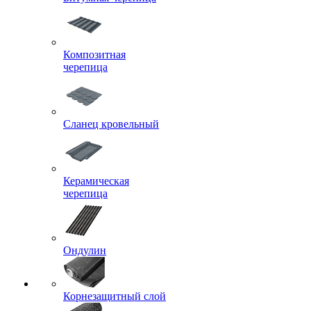
Композитная
черепица
Сланец кровельный
Керамическая
черепица
Ондулин
Корнезащитный слой