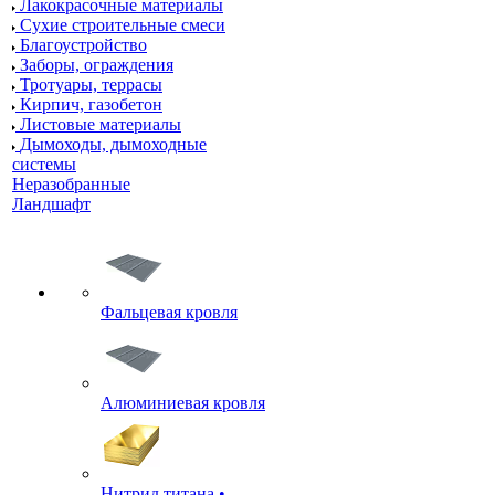
Лакокрасочные материалы
Сухие строительные смеси
Благоустройство
Заборы, ограждения
Тротуары, террасы
Кирпич, газобетон
Листовые материалы
Дымоходы, дымоходные
системы
Неразобранные
Ландшафт
Фальцевая кровля
Алюминиевая кровля
Нитрид титана •