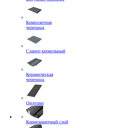
Композитная
черепица
Сланец кровельный
Керамическая
черепица
Ондулин
Корнезащитный слой