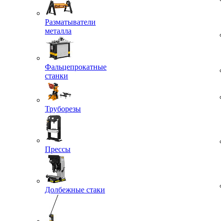
Разматыватели
металла
Фальцепрокатные
станки
Труборезы
Прессы
Долбежные стаки