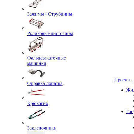
Зажимы • Струбцины
Роликовые листогибы
Фальцезакаточные
машинки
Проекты
Оправка-лопатка
Жил
Крюкогиб
Гос
Заклепочники