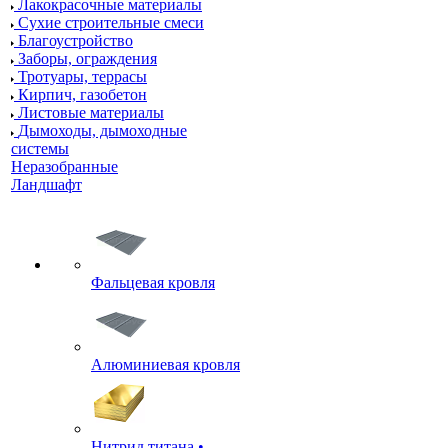
Лакокрасочные материалы
Сухие строительные смеси
Благоустройство
Заборы, ограждения
Тротуары, террасы
Кирпич, газобетон
Листовые материалы
Дымоходы, дымоходные
системы
Неразобранные
Ландшафт
Фальцевая кровля
Алюминиевая кровля
Нитрид титана •