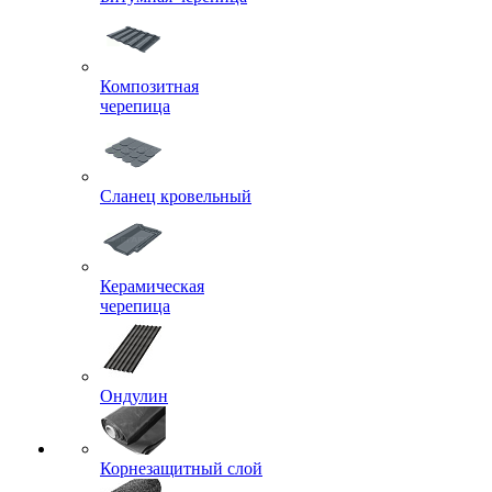
Композитная
черепица
Сланец кровельный
Керамическая
черепица
Ондулин
Корнезащитный слой