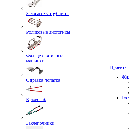
Зажимы • Струбцины
Роликовые листогибы
Фальцезакаточные
машинки
Проекты
Оправка-лопатка
Жил
Крюкогиб
Гос
Заклепочники