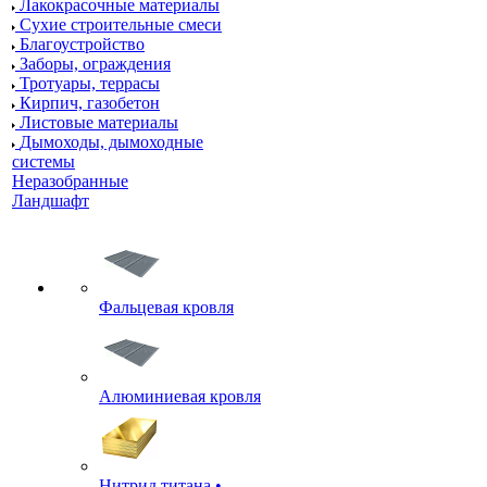
Лакокрасочные материалы
Сухие строительные смеси
Благоустройство
Заборы, ограждения
Тротуары, террасы
Кирпич, газобетон
Листовые материалы
Дымоходы, дымоходные
системы
Неразобранные
Ландшафт
Фальцевая кровля
Алюминиевая кровля
Нитрид титана •