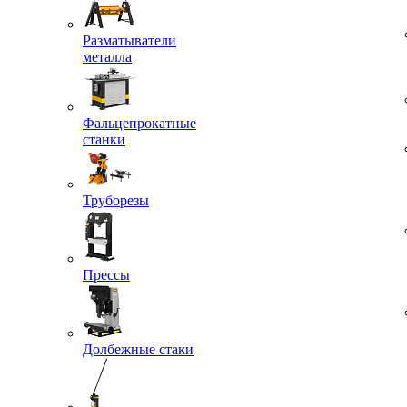
Разматыватели
металла
Фальцепрокатные
станки
Труборезы
Прессы
Долбежные стаки