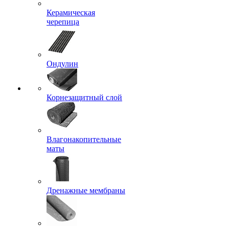
Керамическая
черепица
Ондулин
Корнезащитный слой
Влагонакопительные
маты
Дренажные мембраны