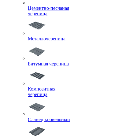
Цементно-песчаная
черепица
Металлочерепица
Битумная черепица
Композитная
черепица
Сланец кровельный