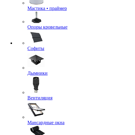
Мастика • праймер
Опоры кровельные
Софиты
Дымники
Вентиляция
Мансардные окна