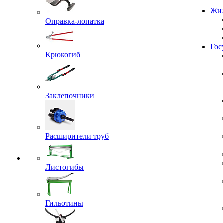
Проекты
Оправка-лопатка
Жил
Крюкогиб
Гос
Заклепочники
Расширители труб
Листогибы
Гильотины