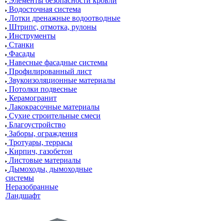
Элементы безопасности кровли
Водосточная система
Лотки дренажные водоотводные
Штрипс, отмотка, рулоны
Инструменты
Станки
Фасады
Навесные фасадные системы
Профилированный лист
Звукоизоляционные материалы
Потолки подвесные
Керамогранит
Лакокрасочные материалы
Сухие строительные смеси
Благоустройство
Заборы, ограждения
Тротуары, террасы
Кирпич, газобетон
Листовые материалы
Дымоходы, дымоходные
системы
Неразобранные
Ландшафт