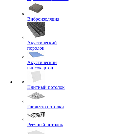
Виброизоляция
Акустический
поролон
Акустический
гипсокартон
Плитный потолок
Грильято потолки
Реечный потолок