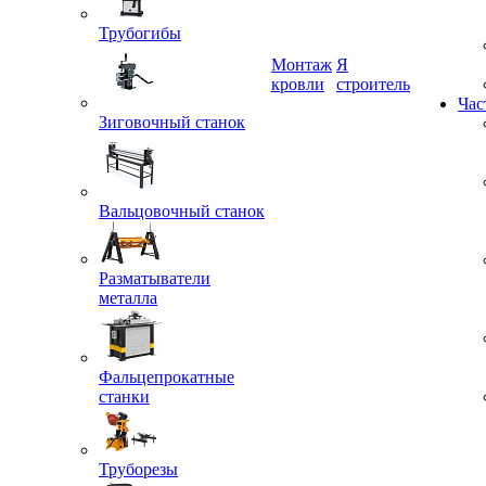
Трубогибы
Монтаж
Я
кровли
строитель
Зиговочный станок
Час
Вальцовочный станок
Разматыватели
металла
Фальцепрокатные
станки
Труборезы