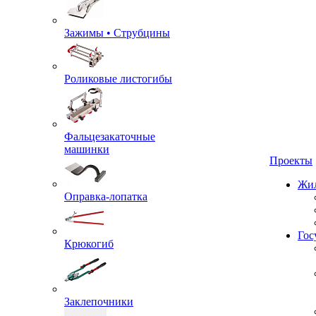
Зажимы • Струбцины
Роликовые листогибы
Фальцезакаточные
машинки
Проекты
Оправка-лопатка
Жил
Крюкогиб
Гос
Заклепочники