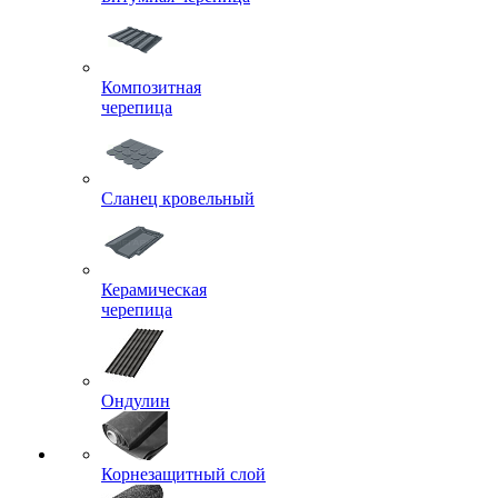
Композитная
черепица
Сланец кровельный
Керамическая
черепица
Ондулин
Корнезащитный слой