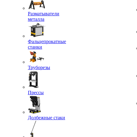
Разматыватели
металла
Фальцепрокатные
станки
Труборезы
Прессы
Долбежные стаки