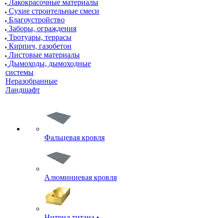
Лакокрасочные материалы
Сухие строительные смеси
Благоустройство
Заборы, ограждения
Тротуары, террасы
Кирпич, газобетон
Листовые материалы
Дымоходы, дымоходные
системы
Неразобранные
Ландшафт
Фальцевая кровля
Алюминиевая кровля
Нитрид титана •