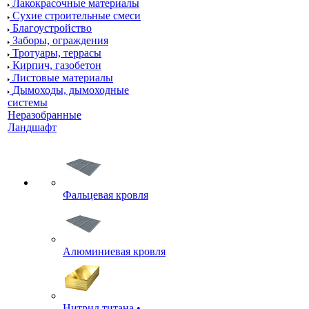
Лакокрасочные материалы
Сухие строительные смеси
Благоустройство
Заборы, ограждения
Тротуары, террасы
Кирпич, газобетон
Листовые материалы
Дымоходы, дымоходные
системы
Неразобранные
Ландшафт
Фальцевая кровля
Алюминиевая кровля
Нитрид титана •