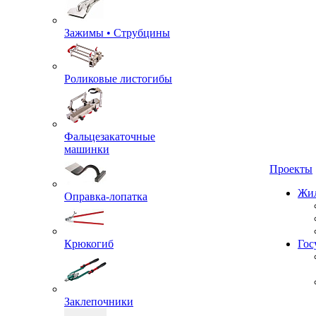
Зажимы • Струбцины
Роликовые листогибы
Фальцезакаточные
машинки
Проекты
Оправка-лопатка
Жил
Крюкогиб
Гос
Заклепочники