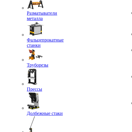
Разматыватели
металла
Фальцепрокатные
станки
Труборезы
Прессы
Долбежные стаки