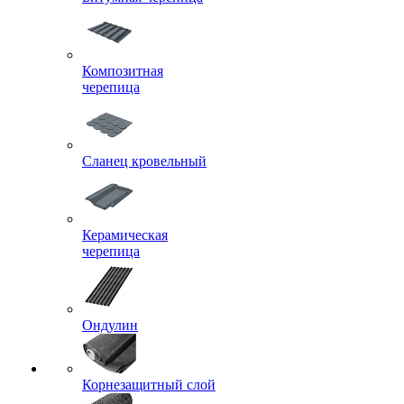
Композитная
черепица
Сланец кровельный
Керамическая
черепица
Ондулин
Корнезащитный слой