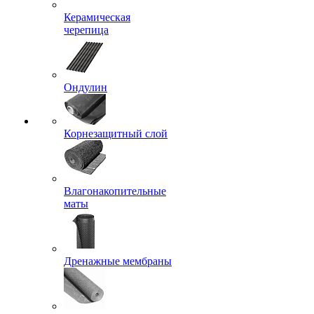
Керамическая
черепица
Ондулин
Корнезащитный слой
Влагонакопительные
маты
Дренажные мембраны