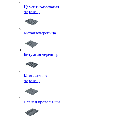
Цементно-песчаная
черепица
Металлочерепица
Битумная черепица
Композитная
черепица
Сланец кровельный