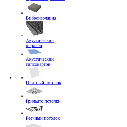
Виброизоляция
Акустический
поролон
Акустический
гипсокартон
Плитный потолок
Грильято потолки
Реечный потолок