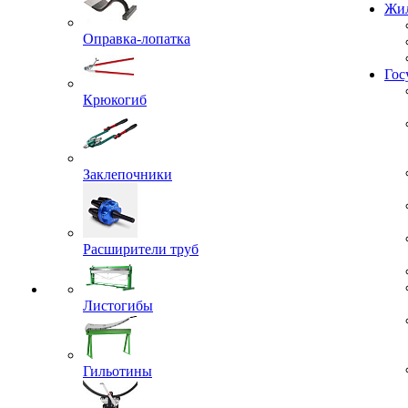
Проекты
Жил
Оправка-лопатка
Крюкогиб
Гос
Заклепочники
Расширители труб
Листогибы
Гильотины