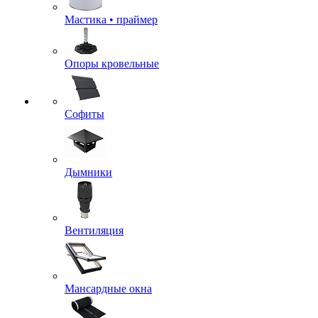
Мастика • праймер
Опоры кровельные
Софиты
Дымники
Вентиляция
Мансардные окна