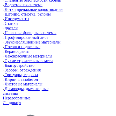
Элементы безопасности кровли
Водосточная система
Лотки дренажные водоотводные
Штрипс, отмотка, рулоны
Инструменты
Станки
Фасады
Навесные фасадные системы
Профилированный лист
Звукоизоляционные материалы
Потолки подвесные
Керамогранит
Лакокрасочные материалы
Сухие строительные смеси
Благоустройство
Заборы, ограждения
Тротуары, террасы
Кирпич, газобетон
Листовые материалы
Дымоходы, дымоходные
системы
Неразобранные
Ландшафт