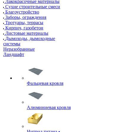
Лакокрасочные материалы
Сухие строительные смеси
Благоустройство
Заборы, ограждения
Тротуары, террасы
Кирпич, газобетон
Листовые материалы
Дымоходы, дымоходные
системы
Неразобранные
Ландшафт
Фальцевая кровля
Алюминиевая кровля
Нитрид титана •