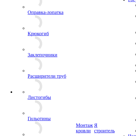
Оправка-лопатка
Крюкогиб
Заклепочники
Расширители труб
Листогибы
Гильотины
Монтаж
Я
кровли
строитель