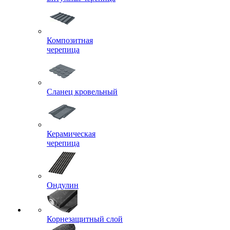
Композитная
черепица
Сланец кровельный
Керамическая
черепица
Ондулин
Корнезащитный слой