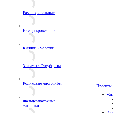
Рамка кровельные
Клещи кровельные
Киянки • молотки
Зажимы • Струбцины
Роликовые листогибы
Проекты
Жил
Фальцезакаточные
машинки
Гос